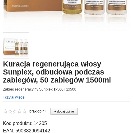
Kuracja regenerująca włosy
Sunplex, odbudowa podczas
zabiegów, 50 zabiegów 1500ml
Zabieg regeneracyjny Sunplex 1x500 i 2x500
czytaj więcej
brak opinii
+ dodaj opinie
Kod produktu:
14205
EAN:
5903829094142