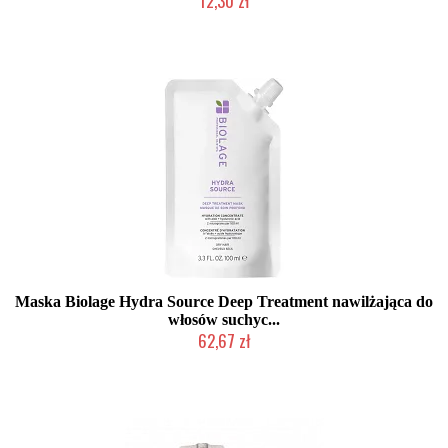
12,30 zł
Produkt wycofany
Maska Biolage Hydra Source Deep Treatment nawilżająca do
włosów suchyc...
62,67 zł
Duża ilość (wysyłka w 24h)