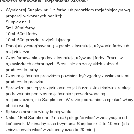
Podczas farbowania i rozjaśniania włosów:
Wymieszaj Sunplex nr. 1 z farbą lub proszkiem rozjaśniającym wg.
proporcji wskazanych poniżej:
Sunplex nr. 1
5ml 30ml farby
10ml 60ml farby
10ml 60g proszku rozjaśniającego
Dodaj aktywator(oxydant) zgodnie z instrukcją używania farby lub
rozjaśniacza.
Czas farbowania zgodny z instrukcją używanej farby. Pracuj w
rękawiczkach ochronnych. Stosuj się do wszystkich zaleceń
producenta farby.
Czas rozjaśnienia proszkiem powinien być zgodny z wskazaniami
producenta proszku.
Sprawdzaj postępy rozjaśniania co jakiś czas. Jakiekolwiek reakcje
podrażnienia podczas rozjaśniania spowodowane są
rozjaśniaczem, nie Sunplexem. W razie podrażnienia spłukać włosy
obficie wodą.
Spłucz starannie włosy letnią wodą.
Nałóż 15ml Sunplex nr. 2 na całą długość włosów zaczynając od
końcówek. Minimalny czas trzymania Sunplex nr. 2 to 10 min.(dla
zniszczonych włosów zalecany czas to 20 min.)