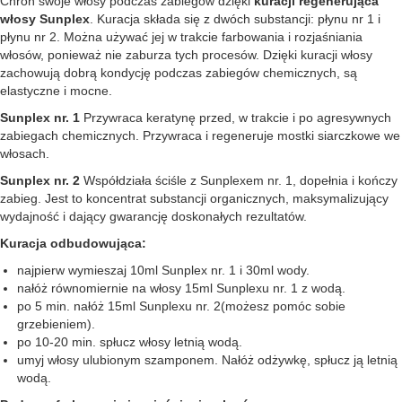
Chroń swoje włosy podczas zabiegów dzięki
kuracji regenerująca
włosy Sunplex
. Kuracja składa się z dwóch substancji: płynu nr 1 i
płynu nr 2. Można używać jej w trakcie farbowania i rozjaśniania
włosów, ponieważ nie zaburza tych procesów. Dzięki kuracji włosy
zachowują dobrą kondycję podczas zabiegów chemicznych, są
elastyczne i mocne.
Sunplex nr. 1
Przywraca keratynę przed, w trakcie i po agresywnych
zabiegach chemicznych. Przywraca i regeneruje mostki siarczkowe we
włosach.
Sunplex nr. 2
Współdziała ściśle z Sunplexem nr. 1, dopełnia i kończy
zabieg. Jest to koncentrat substancji organicznych, maksymalizujący
wydajność i dający gwarancję doskonałych rezultatów.
Kuracja odbudowująca:
najpierw wymieszaj 10ml Sunplex nr. 1 i 30ml wody.
nałóż równomiernie na włosy 15ml Sunplexu nr. 1 z wodą.
po 5 min. nałóż 15ml Sunplexu nr. 2(możesz pomóc sobie
grzebieniem).
po 10-20 min. spłucz włosy letnią wodą.
umyj włosy ulubionym szamponem. Nałóż odżywkę, spłucz ją letnią
wodą.