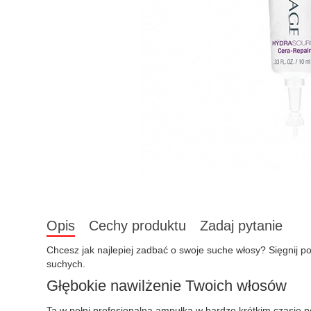
Opis
Cechy produktu
Zadaj pytanie
Chcesz jak najlepiej zadbać o swoje suche włosy? Sięgnij p
suchych.
Głębokie nawilżenie Twoich włosów
Ta w pełni profesjonalna ampułka w bardzo krótkim czasie