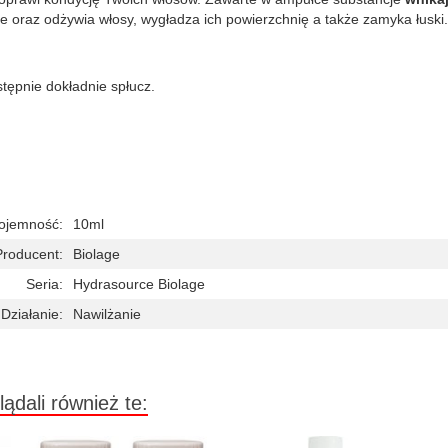
 oraz odżywia włosy, wygładza ich powierzchnię a także zamyka łuski.
stępnie dokładnie spłucz.
ojemność:
10ml
Producent:
Biolage
Seria:
Hydrasource Biolage
Działanie:
Nawilżanie
lądali również te: