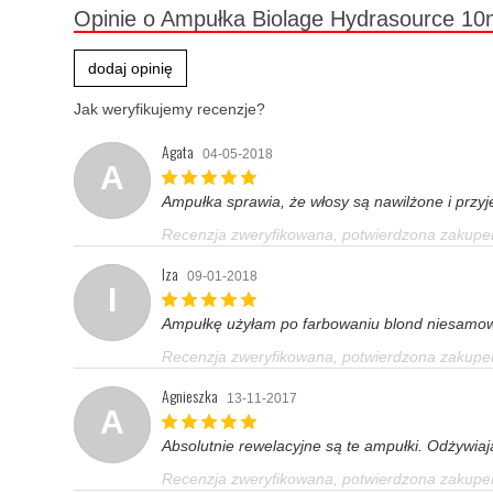
Opinie o Ampułka Biolage Hydrasource 10
dodaj opinię
Jak weryfikujemy recenzje?
Agata
04-05-2018
A
Ampułka sprawia, że włosy są nawilżone i przy
Recenzja zweryfikowana, potwierdzona zakup
Iza
09-01-2018
I
Ampułkę użyłam po farbowaniu blond niesamowity
Recenzja zweryfikowana, potwierdzona zakup
Agnieszka
13-11-2017
A
Absolutnie rewelacyjne są te ampułki. Odżywiaj
Recenzja zweryfikowana, potwierdzona zakup