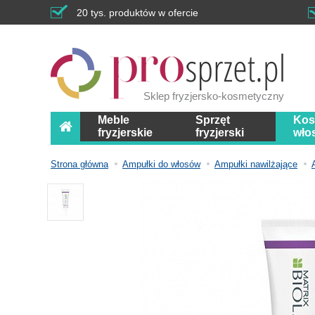
20 tys. produktów w ofercie
Sklep fryzjersko-kosmetyczny
Meble
Sprzęt
Kos
fryzjerskie
fryzjerski
wło
Strona główna
Ampułki do włosów
Ampułki nawilżające