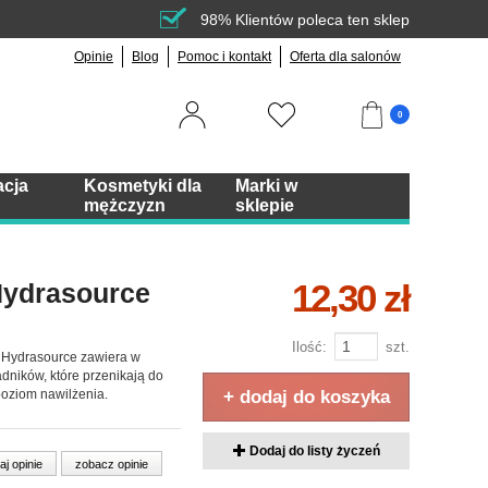
98% Klientów poleca ten sklep
Opinie
Blog
Pomoc i kontakt
Oferta dla salonów
0
acja
Kosmetyki dla
Marki w
mężczyzn
sklepie
12,30 zł
Hydrasource
Ilość:
szt.
 Hydrasource zawiera w
dników, które przenikają do
poziom nawilżenia.
+ dodaj do koszyka
Dodaj do listy życzeń
aj opinie
zobacz opinie