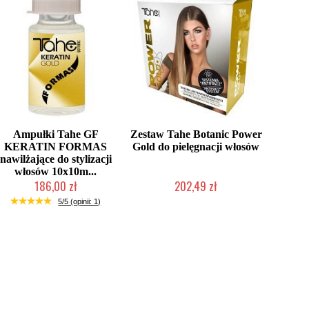
Ampułki Tahe GF
Zestaw Tahe Botanic Power
KERATIN FORMAS
Gold do pielęgnacji włosów
nawilżające do stylizacji
włosów 10x10m...
186,00 zł
202,49 zł
Mała ilość (wysyłka w 24h)
Produkt wycofany
5/5 (opinii: 1)