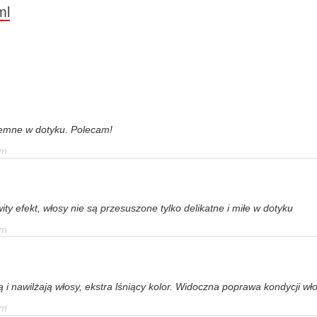
ml
jemne w dotyku. Polecam!
em
 efekt, włosy nie są przesuszone tylko delikatne i miłe w dotyku
em
ą i nawilżają włosy, ekstra lśniący kolor. Widoczna poprawa kondycji w
em