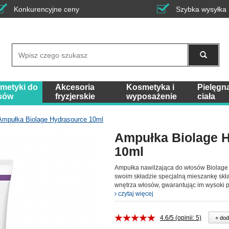
Konkurencyjne ceny
Szybka wysyłka
Wyszukaj
metyki do
Akcesoria
Kosmetyka i
Pielęgn
sów
fryzjerskie
wyposażenie
ciała
Ampułka Biolage Hydrasource 10ml
Ampułka Biolage 
10ml
Ampułka nawilżająca do włosów Biolage
swoim składzie specjalną mieszankę skła
wnętrza włosów, gwarantując im wysoki 
czytaj więcej
4.6/5 (opinii: 5)
+ dod