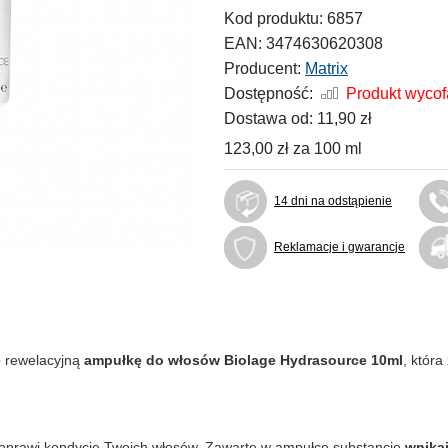
Kod produktu:
6857
EAN:
3474630620308
Producent:
Matrix
Dostępność:
Produkt wyco
Dostawa od:
11,90 zł
123,00 zł
za
100 ml
14 dni na odstąpienie
Reklamacje i gwarancje
o rewelacyjną
ampułkę do włosów Biolage Hydrasource 10ml
, która
 poprawi kondycję Twoich włosów. Zawarte w ampułce substancje
wnika