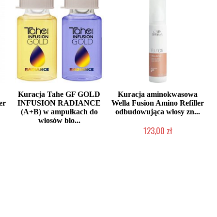
Kuracja Tahe GF GOLD
Kuracja aminokwasowa
er
INFUSION RADIANCE
Wella Fusion Amino Refiller
(A+B) w ampułkach do
odbudowująca włosy zn...
włosów blo...
123,00 zł
Duża ilość (wysyłka w 24h)
Mała ilość (wysyłka w 24h)