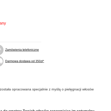
fany
Zamówienia telefoniczne
Darmowa dostawa od 350zł*
 została opracowana specjalnie z myślą o pielęgnacji włosów
ją do wnętrza Twoich włosów zapewniając im optymalny