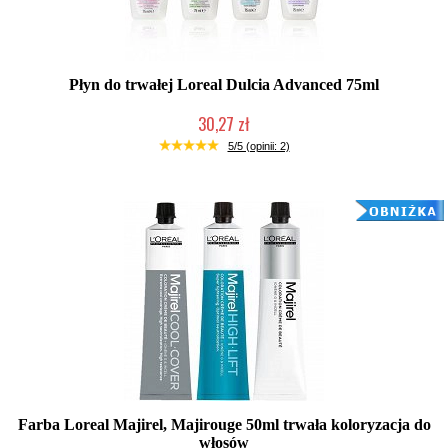
Płyn do trwałej Loreal Dulcia Advanced 75ml
30,27 zł
Duża ilość (wysyłka w 24h)
5/5 (opinii: 2)
Farba Loreal Majirel, Majirouge 50ml trwała koloryzacja do
włosów