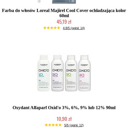
Farba do włosów Loreal Majirel Cool Cover ochładzająca kolor
60ml
45,19 zł
Duża ilość (wysyłka w 24h)
4.8/5 (opinii: 14)
Oxydant Alfaparf Oxid'o 3%, 6%, 9% lub 12% 90ml
10,90 zł
Duża ilość (wysyłka w 24h)
5/5 (opinii: 12)