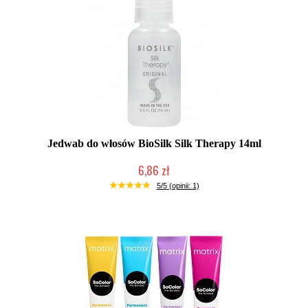
Jedwab do włosów BioSilk Silk Therapy 14ml
6,86 zł
Duża ilość (wysyłka w 24h)
5/5 (opinii: 1)