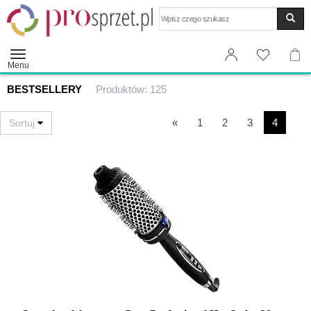
Wyszukaj
Menu
BESTSELLERY
Produktów: 125
«
1
2
3
4