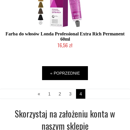
Farba do włosów Londa Professional Extra Rich Permanent
60ml
16,56 zł
Duża ilość (wysyłka w 24h)
« POPRZEDNIE
«
1
2
3
4
Skorzystaj na założeniu konta w
naszym sklepie