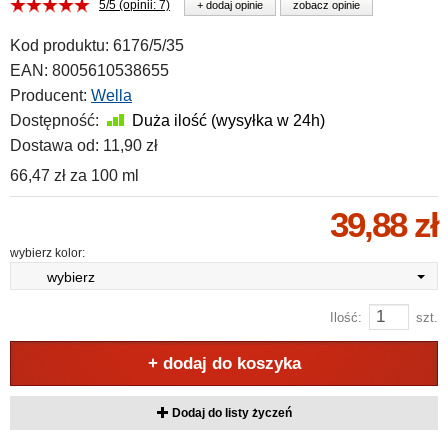
5/5 (opinii: 7)
+ dodaj opinie
zobacz opinie
Kod produktu:
6176/5/35
EAN:
8005610538655
Producent:
Wella
Dostępność:
Duża ilość (wysyłka w 24h)
Dostawa od:
11,90 zł
66,47 zł
za
100 ml
39,88 zł
wybierz kolor:
wybierz
Ilość:
szt.
+ dodaj do koszyka
Dodaj do listy życzeń