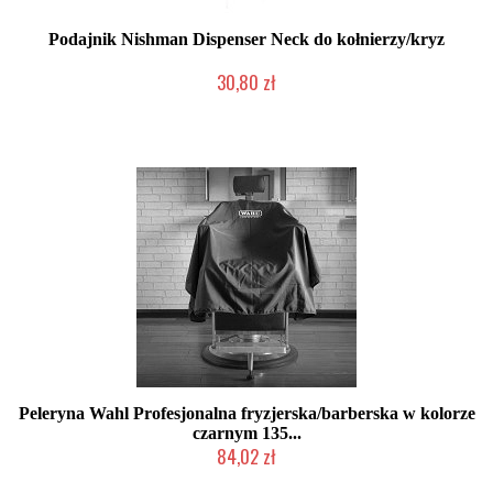
Podajnik Nishman Dispenser Neck do kołnierzy/kryz
30,80 zł
Duża ilość (wysyłka w 24h)
Peleryna Wahl Profesjonalna fryzjerska/barberska w kolorze
czarnym 135...
84,02 zł
Duża ilość (wysyłka w 24h)