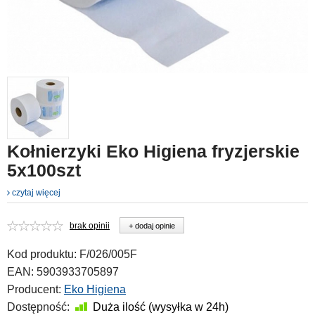
Kołnierzyki Eko Higiena fryzjerskie
5x100szt
czytaj więcej
brak opinii
+ dodaj opinie
Kod produktu:
F/026/005F
EAN:
5903933705897
Producent:
Eko Higiena
Dostępność:
Duża ilość (wysyłka w 24h)