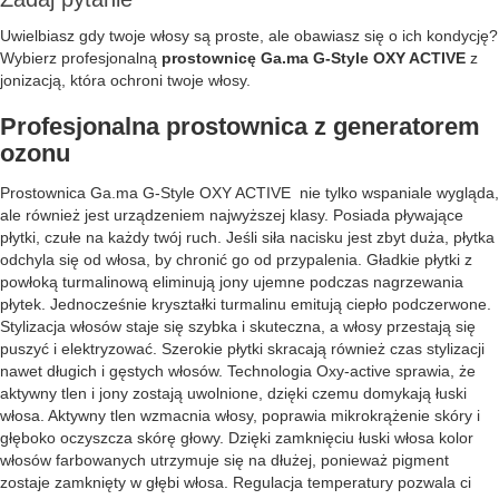
Uwielbiasz gdy twoje włosy są proste, ale obawiasz się o ich kondycję?
Wybierz profesjonalną
prostownicę Ga.ma G-Style OXY ACTIVE
z
jonizacją, która ochroni twoje włosy.
Profesjonalna prostownica z generatorem
ozonu
Prostownica Ga.ma G-Style OXY ACTIVE nie tylko wspaniale wygląda,
ale również jest urządzeniem najwyższej klasy. Posiada pływające
płytki, czułe na każdy twój ruch. Jeśli siła nacisku jest zbyt duża, płytka
odchyla się od włosa, by chronić go od przypalenia. Gładkie płytki z
powłoką turmalinową eliminują jony ujemne podczas nagrzewania
płytek. Jednocześnie kryształki turmalinu emitują ciepło podczerwone.
Stylizacja włosów staje się szybka i skuteczna, a włosy przestają się
puszyć i elektryzować. Szerokie płytki skracają również czas stylizacji
nawet długich i gęstych włosów. Technologia Oxy-active sprawia, że
aktywny tlen i jony zostają uwolnione, dzięki czemu domykają łuski
włosa. Aktywny tlen wzmacnia włosy, poprawia mikrokrążenie skóry i
głęboko oczyszcza skórę głowy. Dzięki zamknięciu łuski włosa kolor
włosów farbowanych utrzymuje się na dłużej, ponieważ pigment
zostaje zamknięty w głębi włosa. Regulacja temperatury pozwala ci