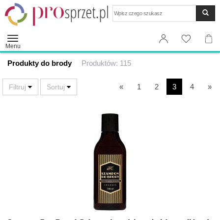
Wyszukaj
Menu
Produkty do brody
Produktów: 115
«
1
2
3
4
»