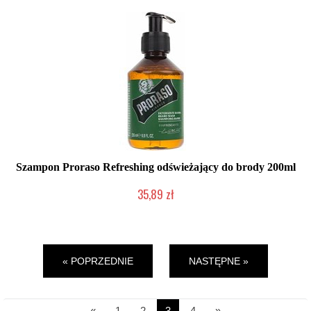
Szampon Proraso Refreshing odświeżający do brody 200ml
35,89 zł
Chwilowo niedostępny
« POPRZEDNIE
NASTĘPNE »
«
1
2
3
4
»