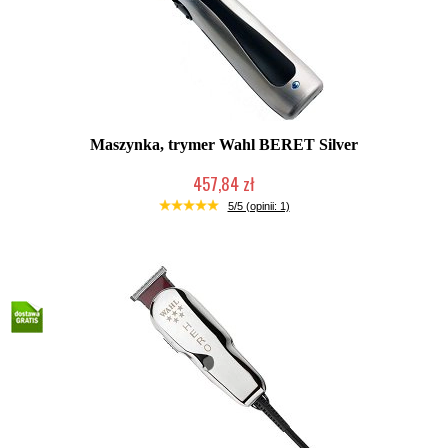
Maszynka, trymer Wahl BERET Silver
457,84 zł
Duża ilość (wysyłka w 24h)
5/5 (opinii: 1)