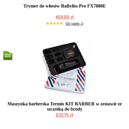
Trymer do włosów BaByliss Pro FX7880E
459,00 zł
Mała ilość (wysyłka w 24h)
5/5 (opinii: 1)
Maszynka barberska Termix KIT BARBER w zestawie ze
szczotką do brody
633,75 zł
Mała ilość (wysyłka w 24h)