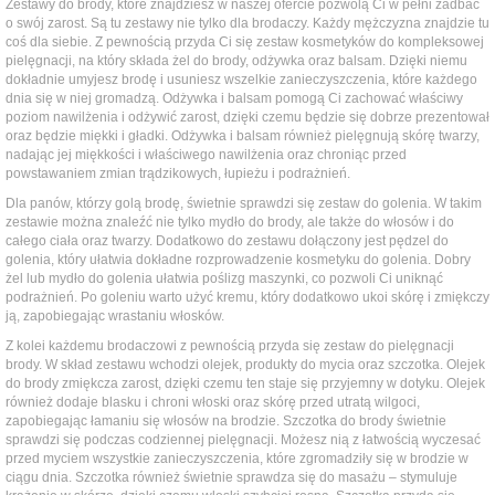
Zestawy do brody, które znajdziesz w naszej ofercie pozwolą Ci w pełni zadbać
o swój zarost. Są tu zestawy nie tylko dla brodaczy. Każdy mężczyzna znajdzie tu
coś dla siebie. Z pewnością przyda Ci się zestaw kosmetyków do kompleksowej
pielęgnacji, na który składa żel do brody, odżywka oraz balsam. Dzięki niemu
dokładnie umyjesz brodę i usuniesz wszelkie zanieczyszczenia, które każdego
dnia się w niej gromadzą. Odżywka i balsam pomogą Ci zachować właściwy
poziom nawilżenia i odżywić zarost, dzięki czemu będzie się dobrze prezentował
oraz będzie miękki i gładki. Odżywka i balsam również pielęgnują skórę twarzy,
nadając jej miękkości i właściwego nawilżenia oraz chroniąc przed
powstawaniem zmian trądzikowych, łupieżu i podrażnień.
Dla panów, którzy golą brodę, świetnie sprawdzi się zestaw do golenia. W takim
zestawie można znaleźć nie tylko mydło do brody, ale także do włosów i do
całego ciała oraz twarzy. Dodatkowo do zestawu dołączony jest pędzel do
golenia, który ułatwia dokładne rozprowadzenie kosmetyku do golenia. Dobry
żel lub mydło do golenia ułatwia poślizg maszynki, co pozwoli Ci uniknąć
podrażnień. Po goleniu warto użyć kremu, który dodatkowo ukoi skórę i zmiękczy
ją, zapobiegając wrastaniu włosków.
Z kolei każdemu brodaczowi z pewnością przyda się zestaw do pielęgnacji
brody. W skład zestawu wchodzi olejek, produkty do mycia oraz szczotka. Olejek
do brody zmiękcza zarost, dzięki czemu ten staje się przyjemny w dotyku. Olejek
również dodaje blasku i chroni włoski oraz skórę przed utratą wilgoci,
zapobiegając łamaniu się włosów na brodzie. Szczotka do brody świetnie
sprawdzi się podczas codziennej pielęgnacji. Możesz nią z łatwością wyczesać
przed myciem wszystkie zanieczyszczenia, które zgromadziły się w brodzie w
ciągu dnia. Szczotka również świetnie sprawdza się do masażu – stymuluje