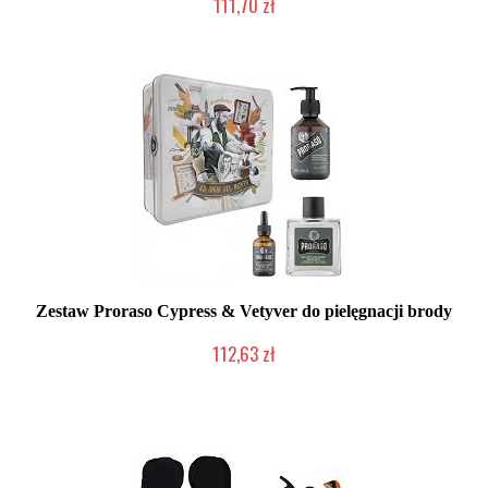
111,70 zł
Duża ilość (wysyłka w 24h)
Zestaw Proraso Cypress & Vetyver do pielęgnacji brody
112,63 zł
Duża ilość (wysyłka w 24h)