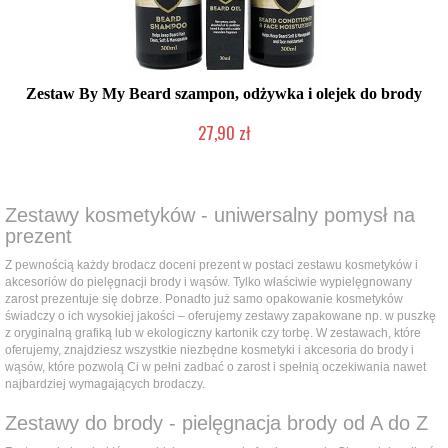
Zestaw By My Beard szampon, odżywka i olejek do brody
27,90 zł
Chwilowo niedostępny
Zestawy kosmetyków - uniwersalny pomysł na
prezent
Z pewnością każdy brodacz doceni prezent w postaci zestawu kosmetyków i
akcesoriów do pielęgnacji brody i wąsów. Tylko właściwie wypielęgnowany
zarost prezentuje się dobrze. Ponadto już samo opakowanie kosmetyków
świadczy o ich wysokiej jakości – oferujemy zestawy zapakowane np. w puszkę
z oryginalną grafiką lub w ekologiczny kartonik czy torbę. W zestawach, które
oferujemy, znajdziesz wszystkie niezbędne kosmetyki i akcesoria do brody i
wąsów, które pozwolą Ci w pełni zadbać o zarost i spełnią oczekiwania nawet
najbardziej wymagających brodaczy.
Zestawy do brody - pielęgnacja brody od A do Z