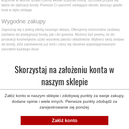
krążenie w skórze, dzięki czemu włoski szybciej rosną. Szczotka przyda się
także do stylizacji brody. Pomoże Ci ujarzmić odstające włoski, tworząc gładki
look w stylu vintage.
Wygodne zakupy
Zapoznaj się z pełną ofertą naszego sklepu. Oferujemy różnorodne zestawy
zarówno do pielęgnacji brody, jak i do golenia. Możesz być pewny, że do
produkcji kosmetyków użyto wysokiej jakości składników. Wybierz swój zestaw
do brody, złóż zamówienie już dziś i ciesz się idealnie wypielęgnowanym
zarostem każdego dnia!
Skorzystaj na założeniu konta w
naszym sklepie
Załóż konto w naszym sklepie i zdobywaj punkty za swoje zakupy,
dodane opinie i wiele innych. Pierwsze punkty zdobądź za
zarejestrowanie się poniżej:
Załóż konto