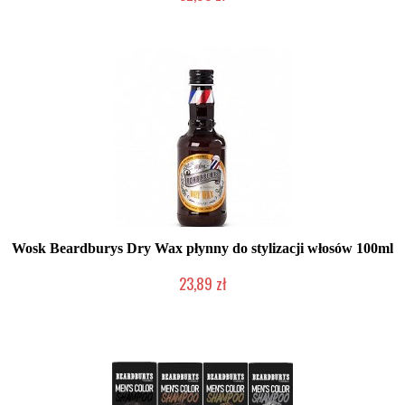
2-5 dni roboczych
Wosk Beardburys Dry Wax płynny do stylizacji włosów 100ml
23,89 zł
Duża ilość (wysyłka w 24h)