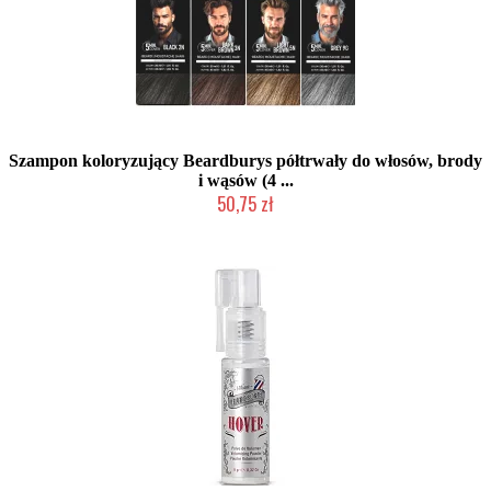
Szampon koloryzujący Beardburys półtrwały do włosów, brody
i wąsów (4 ...
50,75 zł
Duża ilość (wysyłka w 24h)