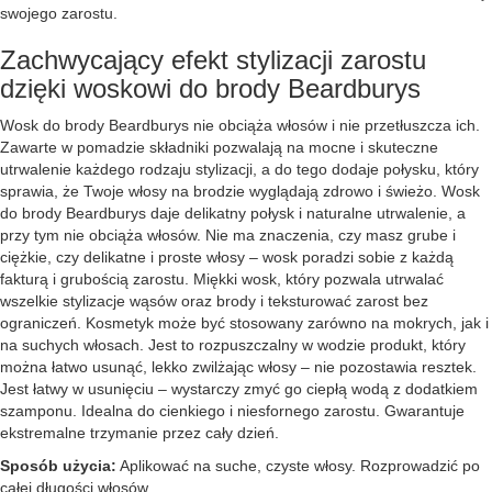
swojego zarostu.
Zachwycający efekt stylizacji zarostu
dzięki woskowi do brody Beardburys
Wosk do brody Beardburys nie obciąża włosów i nie przetłuszcza ich.
Zawarte w pomadzie składniki pozwalają na mocne i skuteczne
utrwalenie każdego rodzaju stylizacji, a do tego dodaje połysku, który
sprawia, że Twoje włosy na brodzie wyglądają zdrowo i świeżo. Wosk
do brody Beardburys daje delikatny połysk i naturalne utrwalenie, a
przy tym nie obciąża włosów. Nie ma znaczenia, czy masz grube i
ciężkie, czy delikatne i proste włosy – wosk poradzi sobie z każdą
fakturą i grubością zarostu. Miękki wosk, który pozwala utrwalać
wszelkie stylizacje wąsów oraz brody i teksturować zarost bez
ograniczeń. Kosmetyk może być stosowany zarówno na mokrych, jak i
na suchych włosach. Jest to rozpuszczalny w wodzie produkt, który
można łatwo usunąć, lekko zwilżając włosy – nie pozostawia resztek.
Jest łatwy w usunięciu – wystarczy zmyć go ciepłą wodą z dodatkiem
szamponu. Idealna do cienkiego i niesfornego zarostu. Gwarantuje
ekstremalne trzymanie przez cały dzień.
Sposób użycia:
Aplikować na suche, czyste włosy. Rozprowadzić po
całej długości włosów.