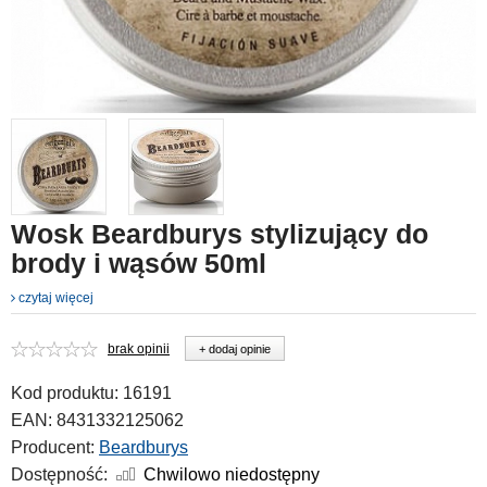
Wosk Beardburys stylizujący do
brody i wąsów 50ml
czytaj więcej
brak opinii
+ dodaj opinie
Kod produktu:
16191
EAN:
8431332125062
Producent:
Beardburys
Dostępność:
Chwilowo niedostępny