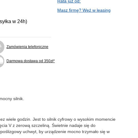
Rata już od:
Masz firmę? Weź w leasing
ysyłka w 24h)
Zamówienia telefoniczne
Darmowa dostawa od 350zł*
mocny silnik.
z wiele godzin. Jest to silnik cyfrowy o wysokim momencie
ęcia V z zerową szczeliną. Świetnie nadaje się do
typoślizgowy uchwyt, by urządzenie mocno trzymało się w