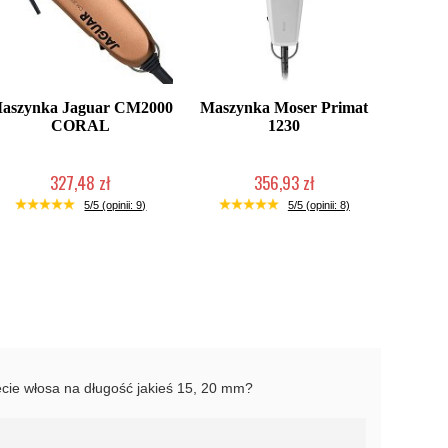
aszynka Jaguar CM2000
Maszynka Moser Primat
CORAL
1230
327,48 zł
356,93 zł
Duża ilość (wysyłka w 24h)
Produkt wycofany
5/5 (opinii: 9)
5/5 (opinii: 8)
ęcie włosa na długość jakieś 15, 20 mm?