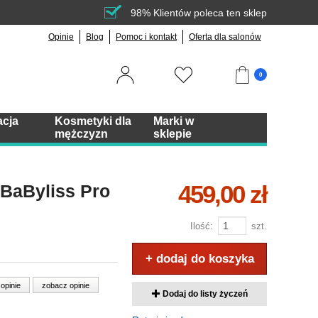
98% Klientów poleca ten sklep
Opinie
Blog
Pomoc i kontakt
Oferta dla salonów
0
acja
Kosmetyki dla
Marki w
mężczyzn
sklepie
459,00 zł
BaByliss Pro
Ilość:
szt.
+ dodaj do koszyka
 opinie
zobacz opinie
Dodaj do listy życzeń