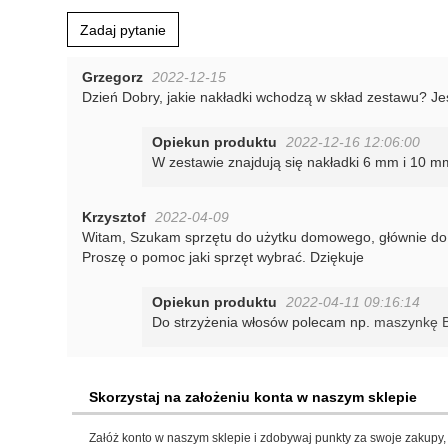
Zadaj pytanie
Grzegorz
2022-12-15
Dzień Dobry, jakie nakładki wchodzą w skład zestawu? Je
Opiekun produktu
2022-12-16 12:06:00
W zestawie znajdują się nakładki 6 mm i 10 m
Krzysztof
2022-04-09
Witam, Szukam sprzętu do użytku domowego, głównie do str
Proszę o pomoc jaki sprzęt wybrać. Dziękuje
Opiekun produktu
2022-04-11 09:16:14
Do strzyżenia włosów polecam np.
maszynkę Ba
Skorzystaj na założeniu konta w naszym sklepie
Załóż konto w naszym sklepie i zdobywaj punkty za swoje zakupy, 