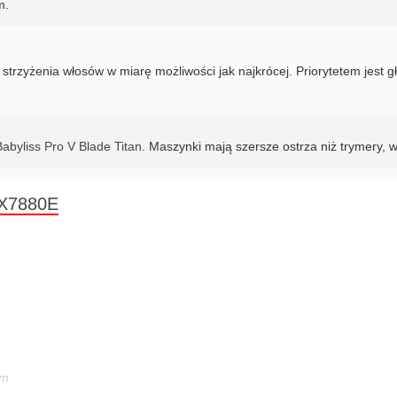
m.
zyżenia włosów w miarę możliwości jak najkrócej. Priorytetem jest gło
byliss Pro V Blade Titan
. Maszynki mają szersze ostrza niż trymery, w
FX7880E
em