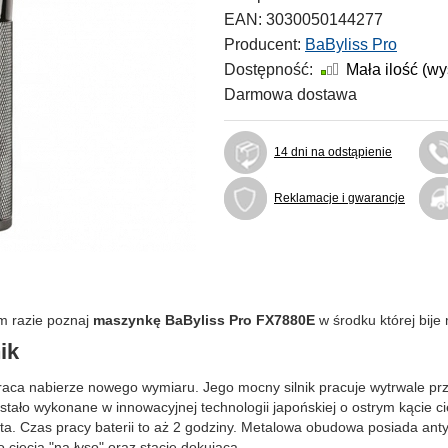
EAN:
3030050144277
Producent:
BaByliss Pro
Dostępność:
Mała ilość (w
Darmowa dostawa
14 dni na odstąpienie
Reklamacje i gwarancje
im razie poznaj
maszynkę BaByliss Pro FX7880E
w środku której bije 
ik
aca nabierze nowego wymiaru. Jego mocny silnik pracuje wytrwale prze
tało wykonane w innowacyjnej technologii japońskiej o ostrym kącie ci
osta. Czas pracy baterii to aż 2 godziny. Metalowa obudowa posiada an
 cięcia "na łyso" oraz stację dokującą.