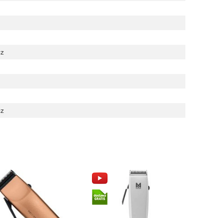
cz
cz