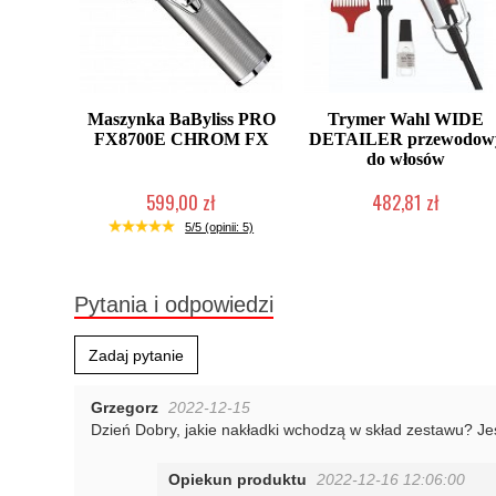
Maszynka BaByliss PRO
Trymer Wahl WIDE
FX8700E CHROM FX
DETAILER przewodow
do włosów
599,00 zł
482,81 zł
Duża ilość (wysyłka w 24h)
Mała ilość (wysyłka w 24h)
5/5 (opinii: 5)
Pytania i odpowiedzi
Zadaj pytanie
Grzegorz
2022-12-15
Dzień Dobry, jakie nakładki wchodzą w skład zestawu? Je
Opiekun produktu
2022-12-16 12:06:00