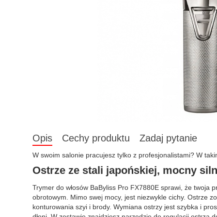
Opis
Cechy produktu
Zadaj pytanie
W swoim salonie pracujesz tylko z profesjonalistami? W tak
Ostrze ze stali japońskiej, mocny siln
Trymer do włosów BaByliss Pro FX7880E sprawi, że twoja pr
obrotowym. Mimo swej mocy, jest niezwykle cichy. Ostrze zos
konturowania szyi i brody. Wymiana ostrzy jest szybka i pr
dłoni. W zestawie znajdziesz narzędzie do regulacji ostrza do