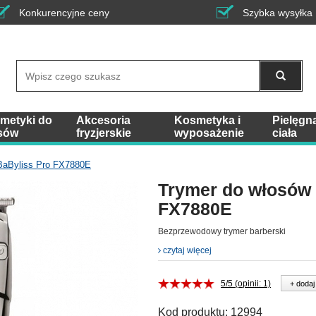
Konkurencyjne ceny
Szybka wysyłka
Wyszukaj
metyki do
Akcesoria
Kosmetyka i
Pielęgn
sów
fryzjerskie
wyposażenie
ciała
BaByliss Pro FX7880E
Trymer do włosów 
FX7880E
Bezprzewodowy trymer barberski
czytaj więcej
5/5 (opinii: 1)
+ dodaj
Kod produktu:
12994