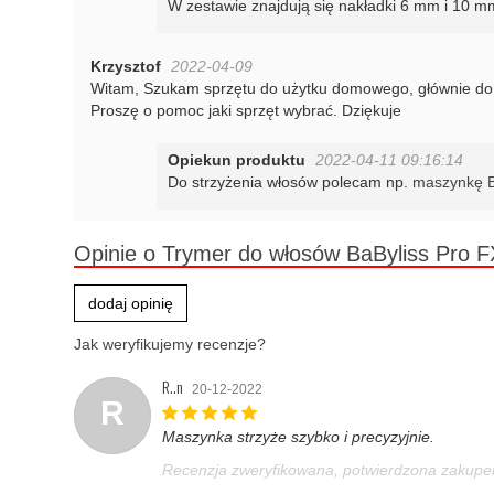
W zestawie znajdują się nakładki 6 mm i 10 m
Krzysztof
2022-04-09
Witam, Szukam sprzętu do użytku domowego, głównie do str
Proszę o pomoc jaki sprzęt wybrać. Dziękuje
Opiekun produktu
2022-04-11 09:16:14
Do strzyżenia włosów polecam np.
maszynkę Ba
Opinie o Trymer do włosów BaByliss Pro 
dodaj opinię
Jak weryfikujemy recenzje?
R..n
20-12-2022
R
Maszynka strzyże szybko i precyzyjnie.
Recenzja zweryfikowana, potwierdzona zakup