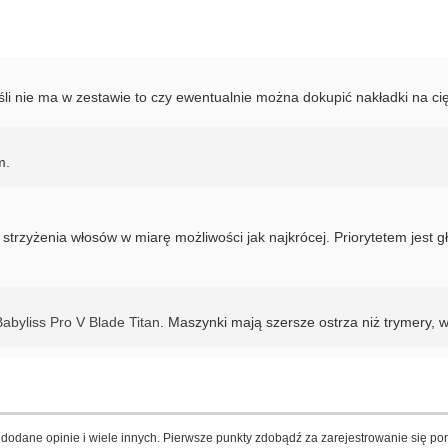
śli nie ma w zestawie to czy ewentualnie można dokupić nakładki na ci
m.
zyżenia włosów w miarę możliwości jak najkrócej. Priorytetem jest gło
byliss Pro V Blade Titan
. Maszynki mają szersze ostrza niż trymery, w
dodane opinie i wiele innych. Pierwsze punkty zdobądź za zarejestrowanie się pon