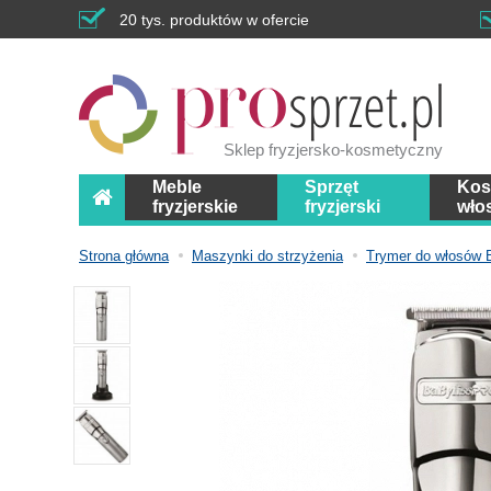
20 tys. produktów w ofercie
Sklep fryzjersko-kosmetyczny
Meble
Sprzęt
Kos
fryzjerskie
fryzjerski
wło
Strona główna
Maszynki do strzyżenia
Trymer do włosów 