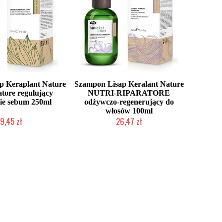
p Keraplant Nature
Szampon Lisap Keralant Nature
atore regulujący
NUTRI-RIPARATORE
ie sebum 250ml
odżywczo-regenerujący do
włosów 100ml
9,45 zł
26,47 zł
o niedostępny
Chwilowo niedostępny