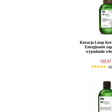
Kuracja Lisap Ker
Energizante za
wypadaniu wło
199,47 
Chwilowo nie
5/5