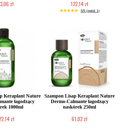
3,06 zł
122,14 zł
ni roboczych
Mała ilość (wysyłka w 24h)
5/5 (opinii: 1)
p Keraplant Nature
Szampon Lisap Keraplant Nature
mante łagodzący
Dermo-Calmante łagodzący
rek 1000ml
naskórek 250ml
22,14 zł
61,02 zł
ć (wysyłka w 24h)
Mała ilość (wysyłka w 24h)