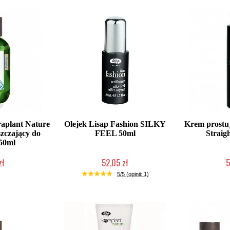
aplant Nature
Olejek Lisap Fashion SILKY
Krem prostuj
szczający do
FEEL 50ml
Straig
50ml
zł
52,05 zł
5
łka w 24h)
Chwilowo niedostępny
Chwilow
5/5 (opinii: 1)