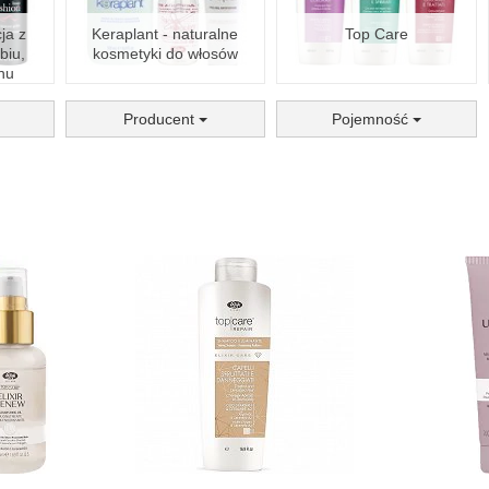
ja z
Keraplant - naturalne
Top Care
biu,
kosmetyki do włosów
nu
Producent
Pojemność