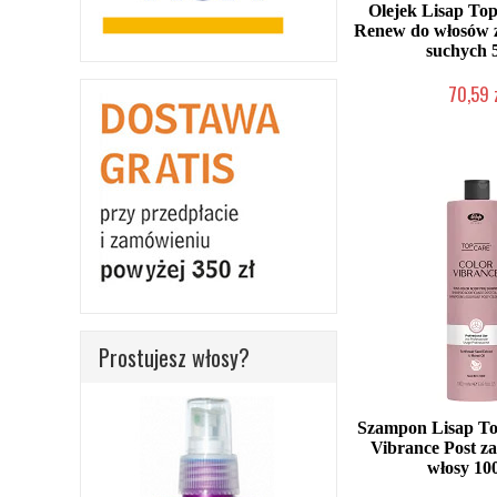
Olejek Lisap Top
Renew do włosów z
suchych 
70,59 
Mała ilość (wysy
Prostujesz włosy?
Szampon Lisap To
Vibrance Post z
włosy 10