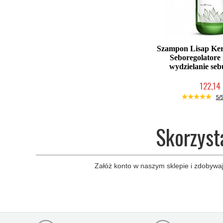
Szampon Lisap Ker
Seboregolatore 
wydzielanie se
122,14 
Chwilowo nie
5/5
Skorzyst
Załóż konto w naszym sklepie i zdobywaj