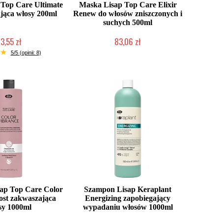
Top Care Ultimate
Maska Lisap Top Care Elixir
jąca włosy 200ml
Renew do włosów zniszczonych i
suchych 500ml
3,55 zł
83,06 zł
ć (wysyłka w 24h)
Mała ilość (wysyłka w 24h)
5/5 (opinii: 8)
ap Top Care Color
Szampon Lisap Keraplant
ost zakwaszająca
Energizing zapobiegający
sy 1000ml
wypadaniu włosów 1000ml