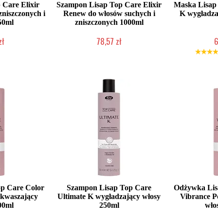
 Care Elixir
Szampon Lisap Top Care Elixir
Maska Lisap 
niszczonych i
Renew do włosów suchych i
K wygładza
50ml
zniszczonych 1000ml
zł
78,57 zł
6
łka w 24h)
Duża ilość (wysyłka w 24h)
Mała iloś
p Care Color
Szampon Lisap Top Care
Odżywka Lis
akwaszający
Ultimate K wygładzający włosy
Vibrance P
00ml
250ml
wło