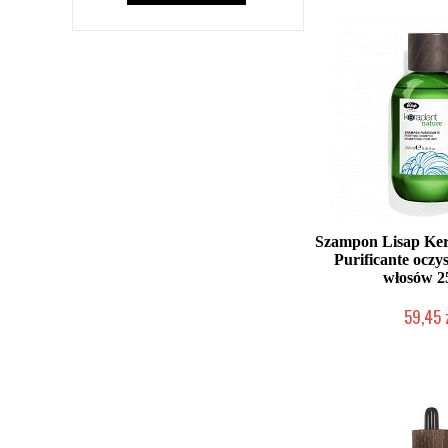
Szampon Lisap Ker
Purificante oczy
włosów 2
59,45 
Mała ilość (wysy