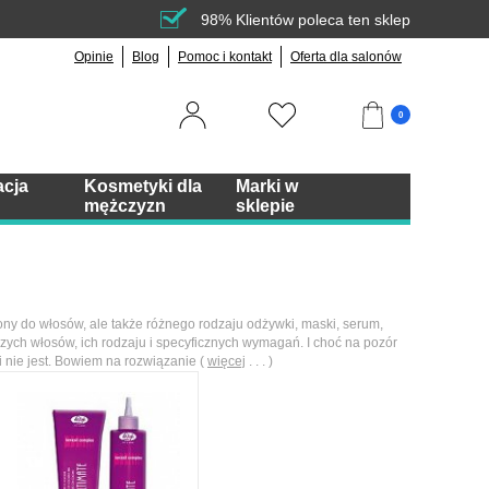
98% Klientów poleca ten sklep
Opinie
Blog
Pomoc i kontakt
Oferta dla salonów
0
acja
Kosmetyki dla
Marki w
mężczyzn
sklepie
ony do włosów, ale także różnego rodzaju odżywki, maski, serum,
aszych włosów, ich rodzaju i specyficznych wymagań. I choć na pozór
 nie jest. Bowiem na rozwiązanie (
więcej
. . . )