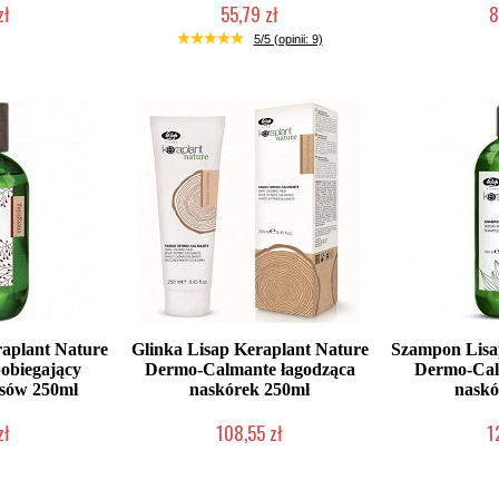
zł
55,79 zł
8
łka w 24h)
Duża ilość (wysyłka w 24h)
2-5 d
5/5 (opinii: 9)
aplant Nature
Glinka Lisap Keraplant Nature
Szampon Lisa
pobiegający
Dermo-Calmante łagodząca
Dermo-Cal
sów 250ml
naskórek 250ml
naskó
zł
108,55 zł
1
łka w 24h)
Mała ilość (wysyłka w 24h)
Duża iloś