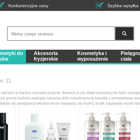
Konkurencyjne ceny
Szybka wysyłka
Wyszukaj
metyki do
Akcesoria
Kosmetyka i
Pielęgn
sów
fryzjerskie
wyposażenie
ciała
w: 21
i włosów to bardzo szerokie pojecie. Bowiem w ich skład wchodzą nie tylko szamp
cze gorzej trudniej wygląda sytuacja jeśli rozpatrzymy tę kwestię z perspektywy n
yków do pielęgnacji włosów może wydawać się trudny, to tak naprawdę wcale taki