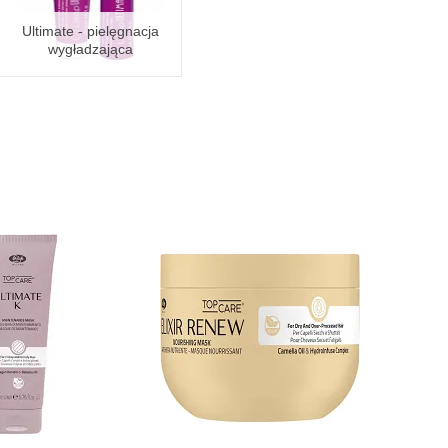
Ultimate - pielęgnacja
wygładzająca