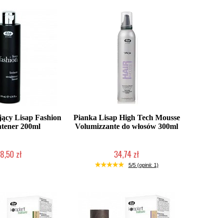
ący Lisap Fashion
Pianka Lisap High Tech Mousse
htener 200ml
Volumizzante do włosów 300ml
8,50 zł
34,74 zł
o niedostępny
Chwilowo niedostępny
5/5 (opinii: 1)