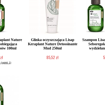
aplant Nature
Glinka oczyszczająca Lisap
Szampon Lisa
pobiegająca
Keraplant Nature Detossinante
Seboregol
sów 100ml
Mud 250ml
wydzielan
zł
85,52 zł
5
dostępny
Chwilowo niedostępny
Chwilow
 (opinii: 1)