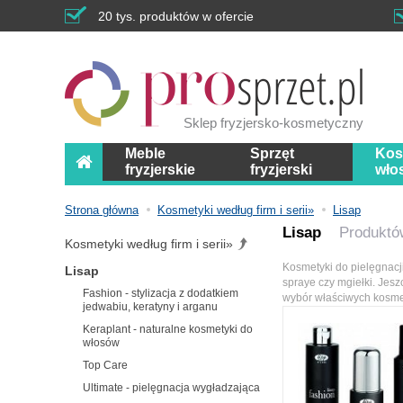
20 tys. produktów w ofercie
Sklep fryzjersko-kosmetyczny
Meble
Sprzęt
Kos
fryzjerskie
fryzjerski
wło
Strona główna
Kosmetyki według firm i serii»
Lisap
Lisap
Produktó
Kosmetyki według firm i serii»
Kosmetyki do pielęgnacj
Lisap
spraye czy mgiełki. Jesz
Fashion - stylizacja z dodatkiem
wybór właściwych kosmet
jedwabiu, keratyny i arganu
Keraplant - naturalne kosmetyki do
włosów
Top Care
Ultimate - pielęgnacja wygładzająca