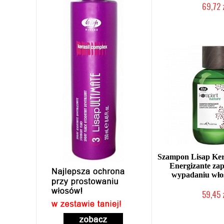
69,72 
Duża ilość (wysy
Szampon Lisap Ker
Energizante za
wypadaniu wło
59,45 
Duża ilość (wysy