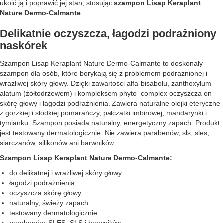
ukoić ją i poprawić jej stan, stosując
szampon Lisap Keraplant
Nature Dermo-Calmante
.
Delikatnie oczyszcza, łagodzi podrażniony
naskórek
Szampon Lisap Keraplant Nature Dermo-Calmante to doskonały
szampon dla osób, które borykają się z problemem podrażnionej i
wrażliwej skóry głowy. Dzięki zawartości alfa-bisabolu, zanthoxylum
alatum (żółtodrzewem) i kompleksem phyto–complex oczyszcza on
skórę głowy i łagodzi podrażnienia. Zawiera naturalne olejki eteryczne
z gorzkiej i słodkiej pomarańczy, palczatki imbirowej, mandarynki i
tymianku. Szampon posiada naturalny, energetyczny zapach. Produkt
jest testowany dermatologicznie. Nie zawiera parabenów, sls, sles,
siarczanów, silikonów ani barwników.
Szampon Lisap Keraplant Nature Dermo-Calmante:
do delikatnej i wrażliwej skóry głowy
łagodzi podrażnienia
oczyszcza skórę głowy
naturalny, świeży zapach
testowany dermatologicznie
parabenów, SLES, SLS i barwników.