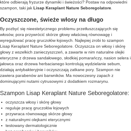
które odbierają fryzurze dynamiki i świeżości? Postaw na odpowiedni
szampon, taki jak
Lisap Keraplant Nature Seboregolatore
.
Oczyszczone, świeże włosy na długo
By pozbyć się nieestetycznego problemu przetłuszczających się
włosów, pora przywrócić skórze głowy właściwą równowagę i
wyregulować pracę gruczołów łojowych. Najlepiej zrobi to szampon
Lisap Keraplant Nature Seboregolatore. Oczyszcza on włosy i skórę
głowy z wszelkich zanieczyszczeń, a zawarte w nim naturalne olejki
eteryczne z drzewa sandałowego, słodkiej pomarańczy, nasion selera i
jałowca oraz drzewa herbacianego kontrolują wydzielanie sebum,
działają antybakteryjnie i oczyszczają zatkane pory. Szampon nie
zawiera parabenów ani barwników. Ma nowoczesny zapach z
dominującymi nutami cytrusowymi z dodatkiem rozmarynu.
Szampon Lisap Keraplant Nature Seboregolatore:
oczyszcza włosy i skórę głowy
reguluje pracę gruczołów łojowych
przywraca równowagę skórze głowy
z naturalnymi olejkami eterycznymi
testowany dermatologicznie