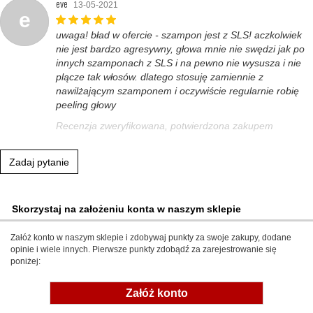
eve
13-05-2021
e
uwaga! bład w ofercie - szampon jest z SLS! aczkolwiek
nie jest bardzo agresywny, głowa mnie nie swędzi jak po
innych szamponach z SLS i na pewno nie wysusza i nie
plącze tak włosów. dlatego stosuję zamiennie z
nawilżającym szamponem i oczywiście regularnie robię
peeling głowy
Recenzja zweryfikowana, potwierdzona zakupem
Zadaj pytanie
Skorzystaj na założeniu konta w naszym sklepie
Załóż konto w naszym sklepie i zdobywaj punkty za swoje zakupy, dodane
opinie i wiele innych. Pierwsze punkty zdobądź za zarejestrowanie się
poniżej:
Załóż konto