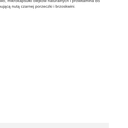
wo, mikrokapsułki olejków naturalnych i prowitamina B5
jącą nutą czarnej porzeczki i brzoskwini.