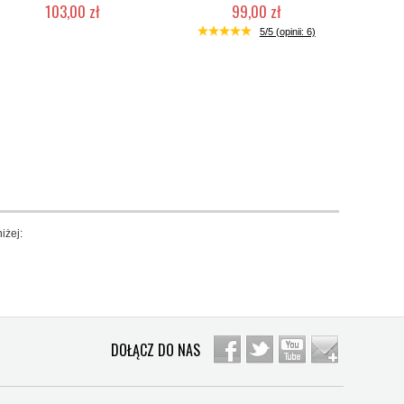
103,00 zł
99,00 zł
Duża ilość (wysyłka w 24h)
Duża ilość (wysyłka w 24h)
5/5 (opinii: 6)
iżej:
DOŁĄCZ DO NAS