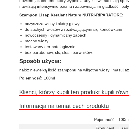
bowiem jak cement, który wypełnia ubytki i wzmacniają spo
nawilżają intensywnie pasma i zapewniają im gładkość i po
Szampon Lisap Keralant Nature NUTRI-RIPARATORE:
oczyszcza włosy i skórę głowy
do suchych włosów z rozdwajającymi się końcówkami
nowoczesny i dynamiczny zapach
mocne włosy
testowany dermatologicznie
bez parabenów, sls, sles i barwników.
Sposób użycia:
nałóż niewielką ilość szamponu na wilgotne włosy i masuj aż
Pojemność:
100ml
Klienci, którzy kupili ten produkt kupili równ
Informacja na temat cech produktu
Pojemność:
100m
Producent:
Lisap