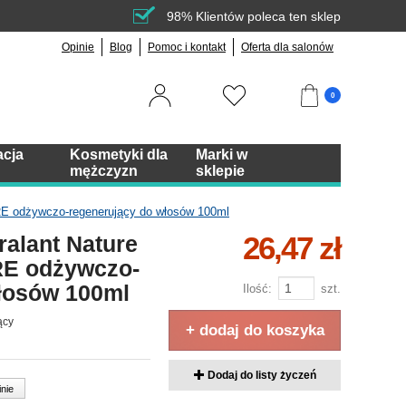
98% Klientów poleca ten sklep
Opinie
Blog
Pomoc i kontakt
Oferta dla salonów
0
acja
Kosmetyki dla
Marki w
mężczyzn
sklepie
E odżywczo-regenerujący do włosów 100ml
26,47 zł
alant Nature
E odżywczo-
łosów 100ml
Ilość:
szt.
ący
+ dodaj do koszyka
Dodaj do listy życzeń
inie