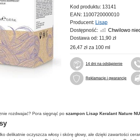
Kod produktu:
13141
EAN:
1100720000010
Producent:
Lisap
Dostępność:
Chwilowo nie
Dostawa od:
11,90 zł
26,47 zł
za
100 ml
14 dni na odstąpienie
Reklamacje i gwarancje
cznie rozdwajać? Pora sięgnąć po
szampon Lisap Keralant Nature 
osy
delikatnie oczyszcza włosy i skórę głowy, ale dzięki zawartości cer