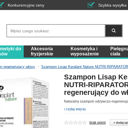
Konkurencyjne ceny
Szybka wysyłka
Wyszukaj
metyki do
Akcesoria
Kosmetyka i
Pielęgn
sów
fryzjerskie
wyposażenie
ciała
 regenerujący włosy
Szampon Lisap Keralant Nature NUTRI-RIPARATOR
Szampon Lisap Ker
NUTRI-RIPARATOR
regenerujący do w
Naturalny szampon odżywczo-regeneruj
czytaj więcej
brak opinii
+ dodaj op