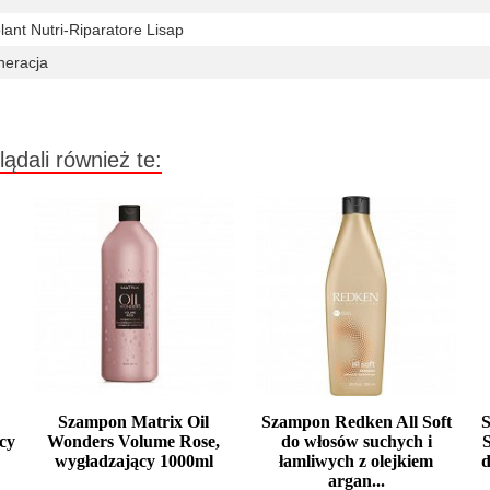
lant Nutri-Riparatore Lisap
eracja
lądali również te:
Szampon Matrix Oil
Szampon Redken All Soft
cy
Wonders Volume Rose,
do włosów suchych i
wygładzający 1000ml
łamliwych z olejkiem
d
argan...