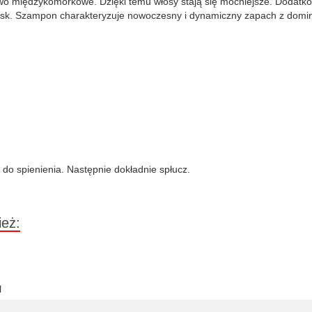
iwo międzykomórkowe. Dzięki temu włosy stają się mocniejsze. Dodatko
łysk. Szampon charakteryzuje nowoczesny i dynamiczny zapach z dominu
 do spienienia. Następnie dokładnie spłucz.
ież:
l