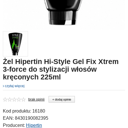
Żel Hipertin Hi-Style Gel Fix Xtrem
3-force do stylizacji włosów
kręconych 225ml
czytaj więcej
brak opinii
+ dodaj opinie
Kod produktu:
16180
EAN:
8430190082395
Producent:
Hipertin