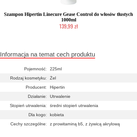
Szampon Hipertin Linecure Gease Control do włosów tłustych
1000ml
139,99 zł
Duża ilość (wysyłka w 24h)
Informacja na temat cech produktu
Pojemność:
225ml
Rodzaj kosmetyku:
Żel
Producent:
Hipertin
Działanie:
Utrwalenie
Stopień utrwalenia:
średni stopień utrwalenia
Dla kogo:
kobieta
Cechy szczególne:
z prowitaminą b5, z żywicą akrylową