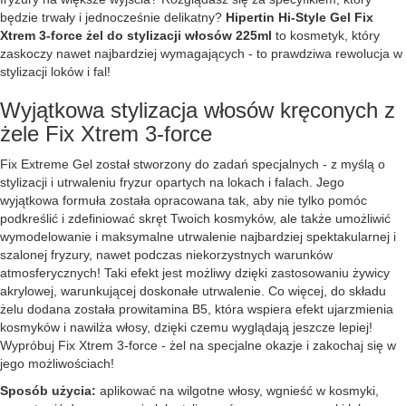
będzie trwały i jednocześnie delikatny?
Hipertin Hi-Style Gel Fix
Xtrem 3-force żel do stylizacji włosów 225ml
to kosmetyk, który
zaskoczy nawet najbardziej wymagających - to prawdziwa rewolucja w
stylizacji loków i fal!
Wyjątkowa stylizacja włosów kręconych z
żele Fix Xtrem 3-force
Fix Extreme Gel został stworzony do zadań specjalnych - z myślą o
stylizacji i utrwaleniu fryzur opartych na lokach i falach. Jego
wyjątkowa formuła została opracowana tak, aby nie tylko pomóc
podkreślić i zdefiniować skręt Twoich kosmyków, ale także umożliwić
wymodelowanie i maksymalne utrwalenie najbardziej spektakularnej i
szalonej fryzury, nawet podczas niekorzystnych warunków
atmosferycznych! Taki efekt jest możliwy dzięki zastosowaniu żywicy
akrylowej, warunkującej doskonałe utrwalenie. Co więcej, do składu
żelu dodana została prowitamina B5, która wspiera efekt ujarzmienia
kosmyków i nawilża włosy, dzięki czemu wyglądają jeszcze lepiej!
Wypróbuj Fix Xtrem 3-force - żel na specjalne okazje i zakochaj się w
jego możliwościach!
Sposób użycia:
aplikować na wilgotne włosy, wgnieść w kosmyki,