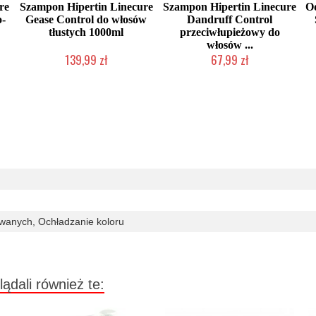
re
Szampon Hipertin Linecure
Szampon Hipertin Linecure
O
o-
Gease Control do włosów
Dandruff Control
tłustych 1000ml
przeciwłupieżowy do
włosów ...
139,99 zł
67,99 zł
Duża ilość (wysyłka w 24h)
Duża ilość (wysyłka w 24h)
n
wanych, Ochładzanie koloru
lądali również te: