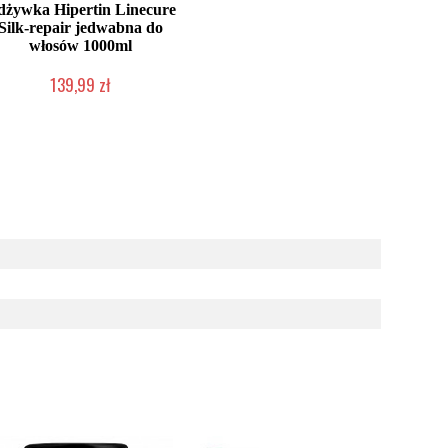
dżywka Hipertin Linecure
Silk-repair jedwabna do
włosów 1000ml
139,99 zł
Duża ilość (wysyłka w 24h)