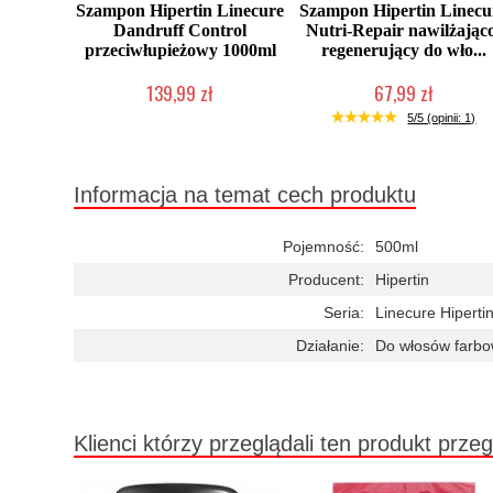
Szampon Hipertin Linecure
Szampon Hipertin Linecu
Dandruff Control
Nutri-Repair nawilżając
przeciwłupieżowy 1000ml
regenerujący do wło...
139,99 zł
67,99 zł
Duża ilość (wysyłka w 24h)
Duża ilość (wysyłka w 24h)
5/5 (opinii: 1)
Informacja na temat cech produktu
Pojemność:
500ml
Producent:
Hipertin
Seria:
Linecure Hiperti
Działanie:
Do włosów farbo
Klienci którzy przeglądali ten produkt przeg