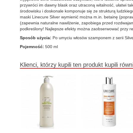
przywróci im dawny blask oraz utraconą witalność, ułatwi t
środowisku i doskonale komponuje się ze strukturą ludzkieg
maski Linecure Silver wymienić można m.in. betainę (popra
(zapewnia naturalne nawilżenie, zapobiega przed rozdwaja
podkreślony! Najlepsze efekty można zaobserwować przy r
Sposób użycia:
Po umyciu włosów szamponem z serii Silver 
Pojemność:
500 ml
Klienci, którzy kupili ten produkt kupili równ