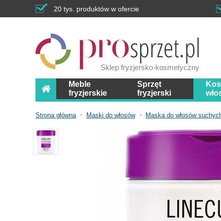
20 tys. produktów w ofercie
Sklep fryzjersko-kosmetyczny
Meble
Sprzęt
Kos
fryzjerskie
fryzjerski
wło
Strona główna
Maski do włosów
Maska do włosów suchyc