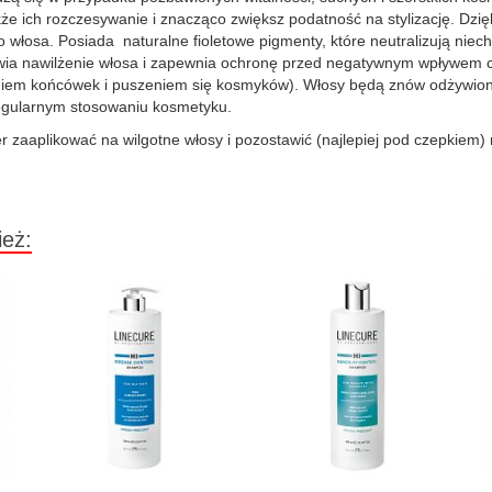
akże ich rozczesywanie i znacząco zwiększ podatność na stylizację. Dzi
o włosa. Posiada naturalne fioletowe pigmenty, które neutralizują niec
wia nawilżenie włosa i zapewnia ochronę przed negatywnym wpływem cz
niem końcówek i puszeniem się kosmyków). Włosy będą znów odżywione,
egularnym stosowaniu kosmetyku.
zaaplikować na wilgotne włosy i pozostawić (najlepiej pod czepkiem) 
ież: