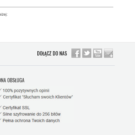
iżej:
DOŁĄCZ DO NAS
NA OBSŁUGA