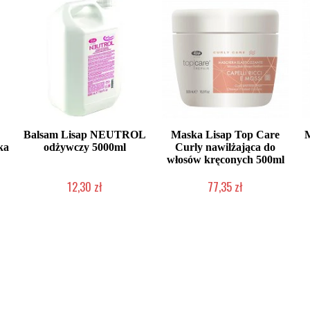
Balsam Lisap NEUTROL
Maska Lisap Top Care
M
ka
odżywczy 5000ml
Curly nawilżająca do
włosów kręconych 500ml
12,30 zł
77,35 zł
Produkt wycofany
Produkt wycofany