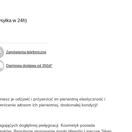
ysyłka w 24h)
Zamówienia telefoniczne
Darmowa dostawa od 350zł*
iesz je odżywić i przywrócić im pierwotną elastyczność i
zywrócenie włosom ich pierwotnej, doskonałej kondycji!
agających dogłębnej pielęgnacji. Kosmetyk posiada
smyków. Regularne stosowanie maski Hipertin Linecure Silver