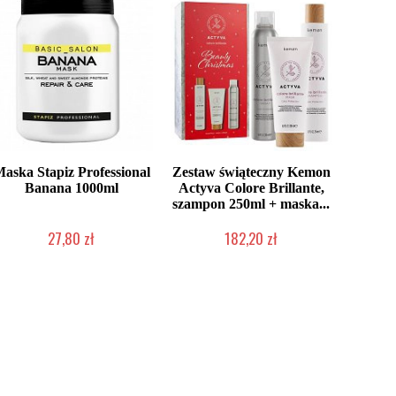
aska Stapiz Professional
Zestaw świąteczny Kemon
Banana 1000ml
Actyva Colore Brillante,
szampon 250ml + maska...
27,80 zł
182,20 zł
Duża ilość (wysyłka w 24h)
Produkt wycofany