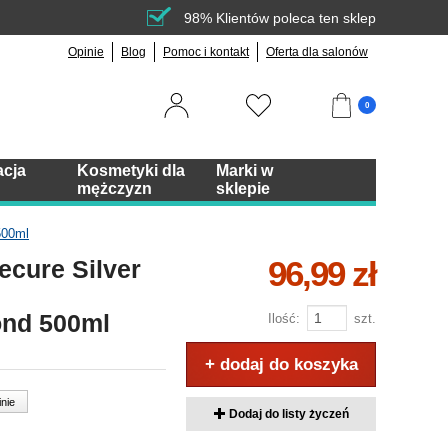
98% Klientów poleca ten sklep
Opinie
Blog
Pomoc i kontakt
Oferta dla salonów
0
acja
Kosmetyki dla
Marki w
mężczyzn
sklepie
500ml
96,99 zł
ecure Silver
ond 500ml
Ilość:
szt.
+ dodaj do koszyka
inie
Dodaj do listy życzeń