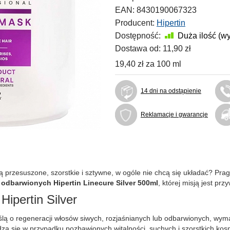
EAN:
8430190067323
Producent:
Hipertin
Dostępność:
Duża ilość (w
Dostawa od:
11,90 zł
19,40 zł
za
100 ml
14 dni na odstąpienie
Reklamacje i gwarancje
ą przesuszone, szorstkie i sztywne, w ogóle nie chcą się układać? Pragn
odbarwionych Hipertin Linecure Silver 500ml
, której misją jest pr
ipertin Silver
ślą o regeneracji włosów siwych, rozjaśnianych lub odbarwionych, wym
dzą się w przypadku pozbawionych witalności, suchych i szorstkich ko