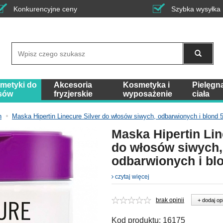
Konkurencyjne ceny
Szybka wysyłka
Wyszukaj
metyki do
Akcesoria
Kosmetyka i
Pielęgn
sów
fryzjerskie
wyposażenie
ciała
h
Maska Hipertin Linecure Silver do włosów siwych, odbarwionych i blond 
Maska Hipertin Lin
do włosów siwych,
odbarwionych i bl
czytaj więcej
brak opinii
+ dodaj op
Kod produktu:
16175