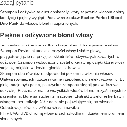
Zadaj pytanie
Szampon i odżywka to duet doskonały, który zapewnia włosom dobrą
kondycję i piękny wygląd. Postaw na
zestaw Revlon Perfect Blond
Duo Pack
do włosów blond i rozjaśnionych.
Piękne i odżywione blond włosy
Ten zestaw znakomicie zadba o twoje blond lub rozjaśniane włosy.
Szampon Revlon skutecznie oczyści włosy i skórę głowy,
przygotowując je na przyjęcie składników odżywczych zawartych w
odżywce. Szampon wzbogacony został o keratynę, dzięki której włosy
stają się miękkie w dotyku, gładkie i zdrowsze.
Szampon dba również o odpowiedni poziom nawilżenia włosów.
Ułatwia również ich rozczesywanie i zapobiega ich elektryzowaniu. By
pielęgnacja była pełna, po użyciu szamponu sięgnij po dwufazową
odżywkę. Przeznaczona do wszystkich włosów blond, rozjaśnionych i z
pasemkami, które są suche i zniszczone. Ekstrakt z zielonej herbaty i
winogron neutralizuje żółte odcienie pojawiające się na włosach.
Odbudowuje również włókna włosa i nawilża.
Filtry UVA i UVB chronią włosy przed szkodliwym działaniem promieni
słonecznych.