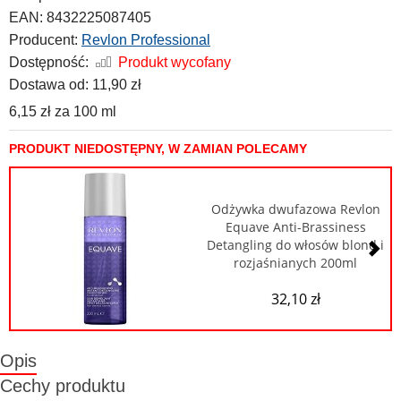
EAN:
8432225087405
Producent:
Revlon Professional
Dostępność:
Produkt wycofany
Dostawa od:
11,90 zł
6,15 zł
za
100 ml
PRODUKT NIEDOSTĘPNY, W ZAMIAN POLECAMY
Odżywka dwufazowa Revlon
Equave Anti-Brassiness
Detangling do włosów blond i
rozjaśnianych 200ml
32,10 zł
Opis
Cechy produktu