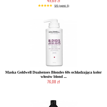
49,69 zł
Duża ilość (wysyłka w 24h)
5/5 (opinii: 5)
Maska Goldwell Dualsenses Blondes 60s ochładzająca kolor
włosów blond ...
76,08 zł
Chwilowo niedostępny