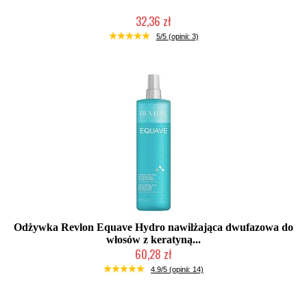
32,36 zł
Duża ilość (wysyłka w 24h)
5/5 (opinii: 3)
Odżywka Revlon Equave Hydro nawilżająca dwufazowa do
włosów z keratyną...
60,28 zł
Duża ilość (wysyłka w 24h)
4.9/5 (opinii: 14)