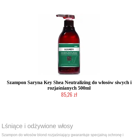
Szampon Saryna Key Shea Neutralizing do włosów siwych i
rozjaśnianych 500ml
85,26 zł
Chwilowo niedostępny
Lśniące i odżywione włosy
Szampon do włosów blond rozjaśniający gwarantuje specjalną ochronę i