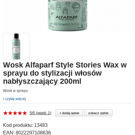
Wosk Alfaparf Style Stories Wax w
sprayu do stylizacji włosów
nabłyszczający 200ml
Wosk w sprayu
czytaj więcej
5/5 (opinii: 1)
+ dodaj opinie
zobacz opinie
Kod produktu:
13483
EAN:
8022297108636