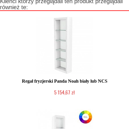
Klienci którzy przeglądali ten produkt przeglądali
również te:
Regał fryzjerski Panda Noah biały lub NCS
5 154,67 zł
Chwilowo niedostępny