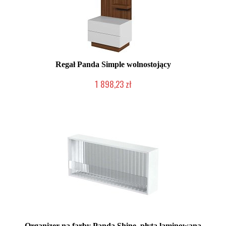
Regał Panda Simple wolnostojący
1 898,23 zł
Chwilowo niedostępny
Organizer na farby Panda Shine, płyta laminowana