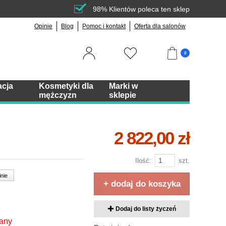
98% Klientów poleca ten sklep
Opinie
Blog
Pomoc i kontakt
Oferta dla salonów
0
acja
Kosmetyki dla
Marki w
mężczyzn
sklepie
2 822,00 zł
Ilość:
szt.
inie
+ dodaj do koszyka
Dodaj do listy życzeń
fany