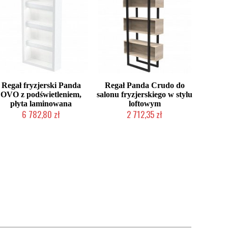
Regał fryzjerski Panda
Regał Panda Crudo do
OVO z podświetleniem,
salonu fryzjerskiego w stylu
płyta laminowana
loftowym
6 782,80 zł
2 712,35 zł
Chwilowo niedostępny
Chwilowo niedostępny