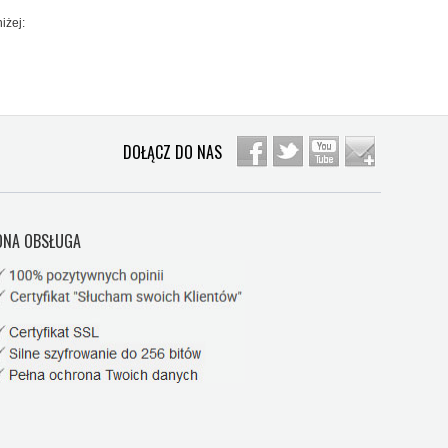
iżej:
DOŁĄCZ DO NAS
NA OBSŁUGA