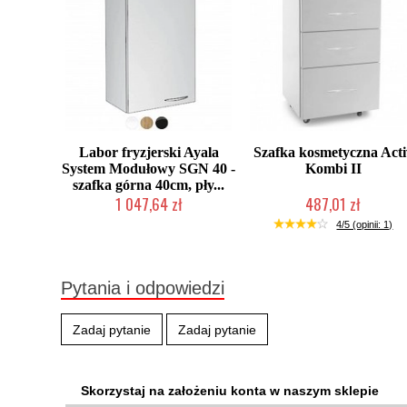
Labor fryzjerski Ayala
Szafka kosmetyczna Acti
System Modułowy SGN 40 -
Kombi II
szafka górna 40cm, pły...
1 047,64 zł
487,01 zł
Produkcja na zamówienie Klienta
W magazynie producenta
4/5 (opinii: 1)
Pytania i odpowiedzi
Zadaj pytanie
Zadaj pytanie
Skorzystaj na założeniu konta w naszym sklepie