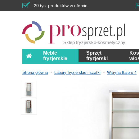
20 tys. produktów w ofercie
Sklep fryzjersko-kosmetyczny
Meble
Sprzęt
Kos
fryzjerskie
fryzjerski
wło
Strona główna
Labory fryzjerskie i szafki
Witryna Italpro 4