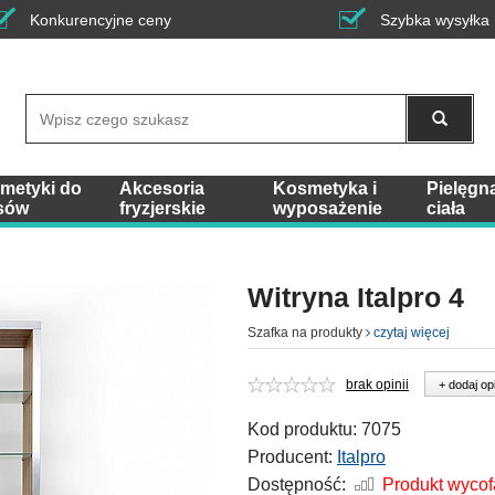
Konkurencyjne ceny
Szybka wysyłka
Wyszukaj
metyki do
Akcesoria
Kosmetyka i
Pielęgn
sów
fryzjerskie
wyposażenie
ciała
Witryna Italpro 4
Szafka na produkty
czytaj więcej
brak opinii
+ dodaj op
Kod produktu:
7075
Producent:
Italpro
Dostępność:
Produkt wyco