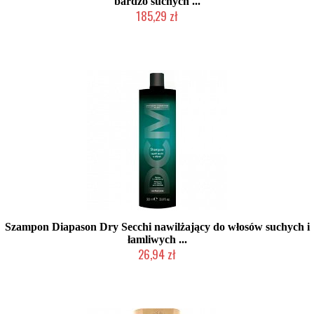
bardzo suchych ...
185,29 zł
Chwilowo niedostępny
Szampon Diapason Dry Secchi nawilżający do włosów suchych i
łamliwych ...
26,94 zł
Produkt wycofany