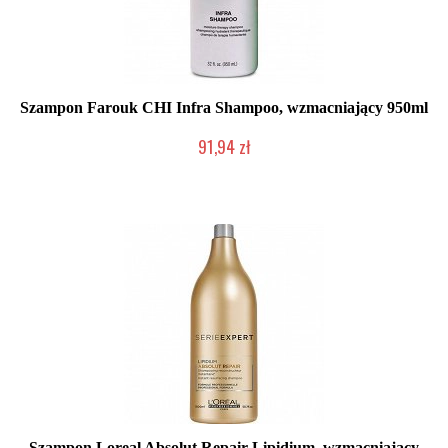
Szampon Farouk CHI Infra Shampoo, wzmacniający 950ml
91,94 zł
Mała ilość (wysyłka w 24h)
Szampon Loreal Absolut Repair Lipidium, wzmacniający