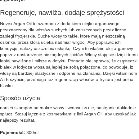
Regeneruje, nawilża, dodaje sprężystości
Novex Argan Oil to szampon z dodatkiem olejku arganowego
przeznaczony dla włosów suchych lub zniszczonych przez liczne
zabiegi fryzjerskie. Suche włosy to takie, które mają nieszczelną
osłonkę, przez którą ucieka nadmiar wilgoci. Aby poprawić ich
kondycję, należy uszczelnić osłonkę. Czyni to właśnie olej arganowy
poprzez dostarczenie niezbędnych lipidów. Włosy stają się dzięki temu
lepiej nawilżone i milsze w dotyku. Ponadto olej sprawia, że cząsteczki
białek w łodydze włosa są lepiej ze sobą połączone, co powoduje, iż
włosy są bardziej elastyczne i odporne na złamania. Dzięki witaminom
A i E szybciej przebiega też regeneracja włosów, a fryzura jest pełna
blasku.
Sposób użycia:
nanieś szampon na mokre włosy i wmasuj w nie, następnie dokładnie
spłucz. Stosuj łącznie z kosmetykami z linii Argan Oil, aby uzyskać jak
najlepszy rezultat.
Pojemność:
300ml