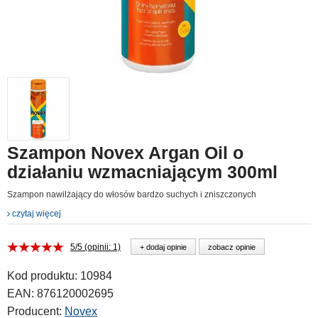
Szampon Novex Argan Oil o
działaniu wzmacniającym 300ml
Szampon nawilżający do włosów bardzo suchych i zniszczonych
czytaj więcej
5/5 (opinii: 1)
+ dodaj opinie
zobacz opinie
Kod produktu:
10984
EAN:
876120002695
Producent:
Novex