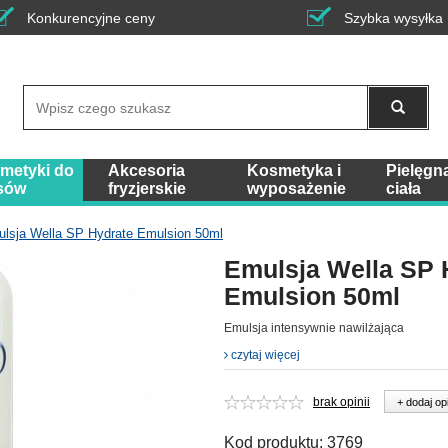
Konkurencyjne ceny
Szybka wysyłka
Wyszukaj
metyki do
Akcesoria
Kosmetyka i
Pielęgn
sów
fryzjerskie
wyposażenie
ciała
lsja Wella SP Hydrate Emulsion 50ml
Emulsja Wella SP 
Emulsion 50ml
Emulsja intensywnie nawilżająca
czytaj więcej
brak opinii
+ dodaj op
Kod produktu:
3769