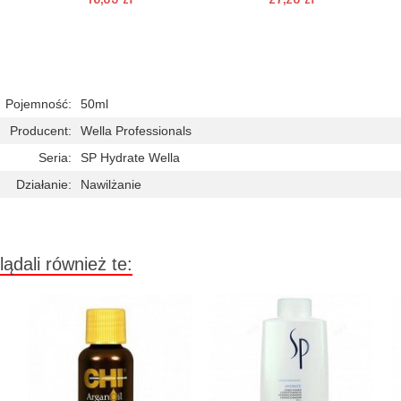
Duża ilość (wysyłka w 24h)
Duża ilość (wysyłka w 24h)
Pojemność:
50ml
Producent:
Wella Professionals
Seria:
SP Hydrate Wella
Działanie:
Nawilżanie
lądali również te: