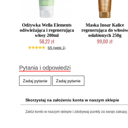
Odżywka Wella Elements
Maska Inoar Kalice
odświeżająca i regenerująca
regenerująca do włosó
włosy 200ml
osłabionych 250g
58,22 zł
99,00 zł
Chwilowo niedostępny
2-5 dni roboczych
5/5 (opinii: 1)
Pytania i odpowiedzi
Zadaj pytanie
Zadaj pytanie
Skorzystaj na założeniu konta w naszym sklepie
Załóż konto w naszym sklepie i zdobywaj punkty za swoje zakupy, 