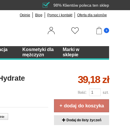
98% Klientów poleca ten sklep
Opinie
Blog
Pomoc i kontakt
Oferta dla salonów
0
acja
Kosmetyki dla
Marki w
mężczyzn
sklepie
39,18 zł
Hydrate
Ilość:
szt.
+ dodaj do koszyka
inie
Dodaj do listy życzeń