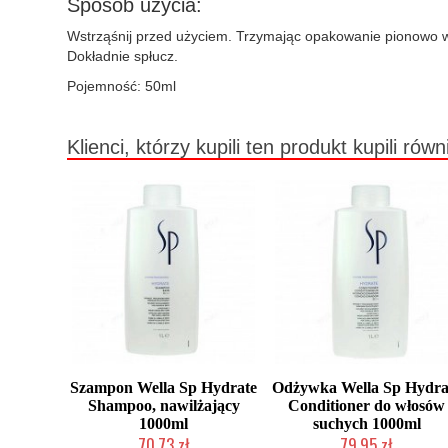
Sposób użycia:
Wstrząśnij przed użyciem. Trzymając opakowanie pionowo w
Dokładnie spłucz.
Pojemność: 50ml
Klienci, którzy kupili ten produkt kupili równ
Szampon Wella Sp Hydrate
Odżywka Wella Sp Hydra
Shampoo, nawilżający
Conditioner do włosów
1000ml
suchych 1000ml
70,73 zł
79,95 zł