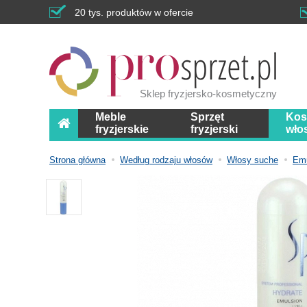
20 tys. produktów w ofercie
Sklep fryzjersko-kosmetyczny
Meble
Sprzęt
Kos
fryzjerskie
fryzjerski
wło
Strona główna
Według rodzaju włosów
Włosy suche
Emu