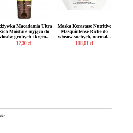
dżywka Macadamia Ultra
Maska Kerastase Nutritive
Rich Moisture myjąca do
Masquintense Riche do
włosów grubych i kręco...
włosów suchych, normal...
12,30 zł
188,01 zł
Produkt wycofany
Duża ilość (wysyłka w 24h)
iżej: