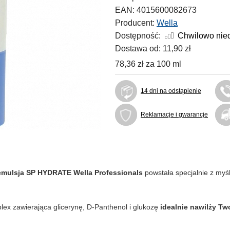
EAN:
4015600082673
Producent:
Wella
Dostępność:
Chwilowo nie
Dostawa od:
11,90 zł
78,36 zł
za
100 ml
14 dni na odstąpienie
Reklamacje i gwarancje
emulsja SP HYDRATE Wella Professionals
powstała specjalnie z myśl
lex zawierająca glicerynę, D-Panthenol i glukozę
idealnie nawilży Tw