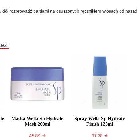
 dół rozprowadź partiami na osuszonych ręcznikiem włosach od nasady
ież:
te
Maska Wella Sp Hydrate
Spray Wella Sp Hydrate
Mask 200ml
Finish 125ml
45,89 zł
27,28 zł