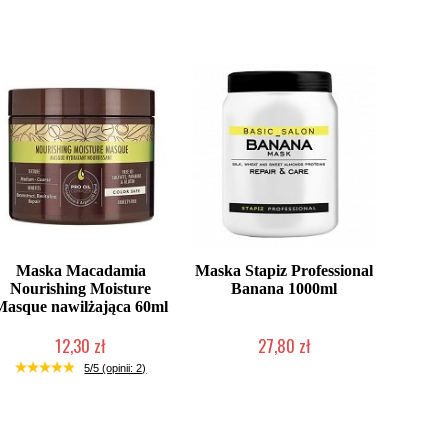
Maska Macadamia
Maska Stapiz Professional
Nourishing Moisture
Banana 1000ml
Masque nawilżająca 60ml
12,30 zł
27,80 zł
Produkt wycofany
Duża ilość (wysyłka w 24h)
5/5 (opinii: 2)