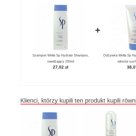
+
Szampon Wella Sp Hydrate Shampoo,
Odżywka Wella Sp Hyd
nawilżający 250ml
włosów suc
27,02 zł
38,0
Klienci, którzy kupili ten produkt kupili równ