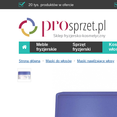
20 tys. produktów w ofercie
Sklep fryzjersko-kosmetyczny
Meble
Sprzęt
Kos
fryzjerskie
fryzjerski
wło
Strona główna
Maski do włosów
Maski nawilżające włosy