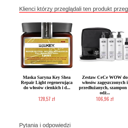
Klienci którzy przeglądali ten produkt przeg
Maska Saryna Key Shea
Zestaw CeCe WOW do
Repair Light regenerująca
włosów zagęszczonych i
do włosów cienkich i d...
przedłużanych, szampon
odż...
128,57 zł
106,96 zł
Chwilowo niedostępny
Produkt wycofany
Pytania i odpowiedzi