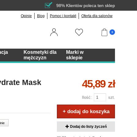
98% Klientów poleca ten sklep
Opinie
Blog
Pomoc i kontakt
Oferta dla salonów
0
acja
Kosmetyki dla
Marki w
mężczyzn
sklepie
45,89 zł
ydrate Mask
Ilość:
szt.
+ dodaj do koszyka
inie
Dodaj do listy życzeń