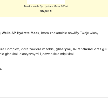
Maska Wella Sp Hydrate Mask 200ml
45,89 zł
 Wella SP Hydrate Mask
, która znakomicie nawilży Twoje włosy.
ure Complex, która zawiera w sobie,
glicerynę, D-Panthenol oraz gl
e gładkimi, elastycznymi i jedwabiście miękkimi.
z.