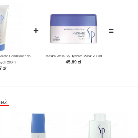
+
=
rate Conditioner do
Maska Wella Sp Hydrate Mask 200ml
45,89 zł
hych 200ml
7 zł
ież: