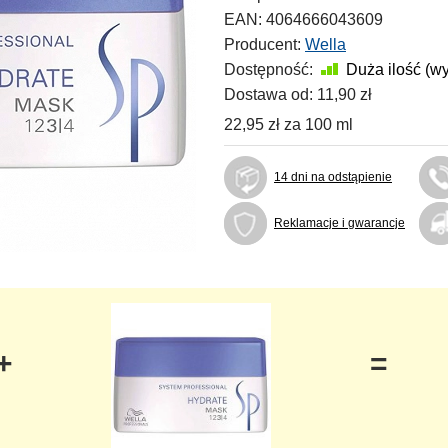
EAN:
4064666043609
Producent:
Wella
Dostępność:
Duża ilość (w
Dostawa od:
11,90 zł
22,95 zł
za
100 ml
14 dni na odstąpienie
Reklamacje i gwarancje
+
=