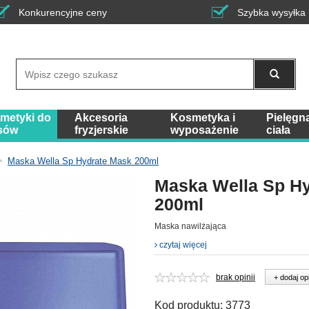
Konkurencyjne ceny
Szybka wysyłka
Wyszukaj
metyki do
Akcesoria
Kosmetyka i
Pielęgn
sów
fryzjerskie
wyposażenie
ciała
Maska Wella Sp Hydrate Mask 200ml
Maska Wella Sp H
200ml
Maska nawilżająca
czytaj więcej
brak opinii
+ dodaj op
Kod produktu:
3773