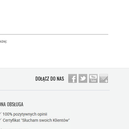
iżej:
DOŁĄCZ DO NAS
NA OBSŁUGA