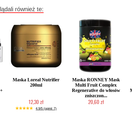
lądali również te:
Maska Loreal Nutrifier
Maska RONNEY Mask
200ml
Multi Fruit Complex
 +
Regenerative do włosów
zniszczon...
12,30 zł
20,60 zł
Produkt wycofany
Produkt wycofany
4.9/5 (opinii: 7)