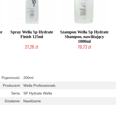
te
Spray Wella Sp Hydrate
Szampon Wella Sp Hydrate
Finish 125ml
Shampoo, nawilżający
1000ml
27,28 zł
70,73 zł
Duża ilość (wysyłka w 24h)
Duża ilość (wysyłka w 24h)
Pojemność:
200ml
Producent:
Wella Professionals
Seria:
SP Hydrate Wella
Działanie:
Nawilżanie