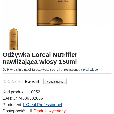
Odżywka Loreal Nutrifier
nawilżająca włosy 150ml
Odżywka silnie nawilżajaca włosy suche i przesuszone
czytaj więcej
brak opinii
+ dodaj opinie
Kod produktu:
10952
EAN:
3474636382866
Producent:
L'Oreal Professionnel
Dostępność:
Produkt wycofany