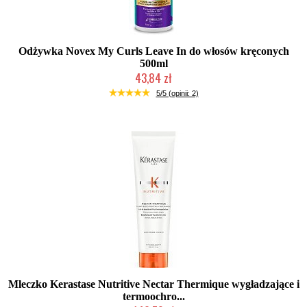
Odżywka Novex My Curls Leave In do włosów kręconych
500ml
43,84 zł
Mała ilość (wysyłka w 24h)
5/5 (opinii: 2)
Mleczko Kerastase Nutritive Nectar Thermique wygładzające i
termoochro...