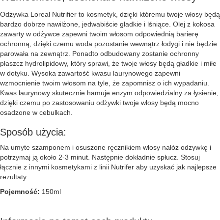
Odżywka Loreal Nutrifier to kosmetyk, dzięki któremu twoje włosy będą
bardzo dobrze nawilżone, jedwabiście gładkie i lśniące. Olej z kokosa
zawarty w odżywce zapewni twoim włosom odpowiednią barierę
ochronną, dzięki czemu woda pozostanie wewnątrz łodygi i nie będzie
parowała na zewnątrz. Ponadto odbudowany zostanie ochronny
płaszcz hydrolipidowy, który sprawi, że twoje włosy będą gładkie i miłe
w dotyku. Wysoka zawartość kwasu laurynowego zapewni
wzmocnienie twoim włosom na tyle, że zapomnisz o ich wypadaniu.
Kwas laurynowy skutecznie hamuje enzym odpowiedzialny za łysienie,
dzięki czemu po zastosowaniu odżywki twoje włosy będą mocno
osadzone w cebulkach.
Sposób użycia:
Na umyte szamponem i osuszone ręcznikiem włosy nałóż odzywkę i
potrzymaj ją około 2-3 minut. Następnie dokładnie spłucz. Stosuj
łącznie z innymi kosmetykami z linii Nutrifer aby uzyskać jak najlepsze
rezultaty.
Pojemność:
150ml