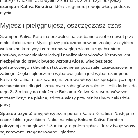
maskę? W takim razie wybierz kosmetyk 2 w 1, czyli odżywczy
szampon Kativa Keratina,
który zregeneruje twoje włosy podczas
mycia.
Myjesz i pielęgnujesz, oszczędzasz czas
Szampon Kativa Keratina pozwoli ci na zadbanie o siebie nawet przy
małej ilości czasu. Mycie głowy połączone bowiem zostaje z szybkim
wnikaniem keratyny i ceramidów w głąb włosa, uzupełnieniem
ubytków, wzmocnieniem łodygi i nawilżeniem włosów. Keratyna jest
niezbędna do prawidłowego wzrostu włosa, więc bez tego
podstawowego składnika i tak zbędne są pozostałe, zaawansowane
zabiegi. Dzięki najlepszemu wyborowi, jakim jest wybór szamponu
Kativa Keratina, masz szansę na zdrowe włosy bez specjalistycznego
wzmacniania i długich, żmudnych zabiegów w salonie. Jeśli dodasz do
tego 2- 3 minuty na nałożenie Balsamu Kativa Keratyna- wówczas
możesz liczyć na piękne, zdrowe włosy przy minimalnym nakładzie
pracy
Sposób użycia:
umyj włosy Szamponem Kativa Keratina. Następnie
osusz lekko ręcznikiem. Nałóż na włosy Balsam Kativa Keratina,
potrzymaj go na głowie 2-3 minuty, a potem spłucz. Teraz twoje włosy
są zdrowsze, zregenerowane i gładsze.