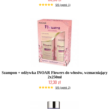
Chwilowo niedostępny
5/5 (opinii: 1)
Szampon + odżywka INOAR Flowers do włosów, wzmacniający
2x250ml
12,30 zł
Produkt wycofany
5/5 (opinii: 2)