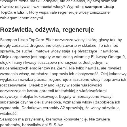
Stosujesz różne maski i odżywki, ale chciałabyś, by twój szampon
również odżywiał i wzmacniał włosy? Wypróbuj
szampon Lisap
TopCare Elixir
, który wspaniale regeneruje włosy zniszczone
zabiegami chemicznymi.
Rozświetla, odżywia, regeneruje
Szampon Lisap TopCare Elixir oczyszcza włosy i skórę głowy tak, by
mogły zadziałać drogocenne olejki zawarte w składzie. To ich moc
sprawia, że suche i matowe włosy stają się błyszczące i nawilżone.
Olejek arganowy jest bogaty w naturalną witaminę E, kwasy Omega 9,
olejek lniany i kwasy tłuszczowe nienasycone. Jest jednym z
najcenniejszych emolientów na Ziemi. Nie tylko nawilża, ale również
wzmacnia włosy, odmładza i poprawia ich elastyczność. Olej kokosowy
wygładza i nawilża pasma, regeneruje zniszczone włosy i poprawia ich
rozczesywanie. Olejek z Manoi łączy w sobie właściwości
oczyszczające kwiatu gardenii tahitańskiej z właściwościami
odżywczymi olejku kokosowego. Bogaty w nienasycone kwasy i
substancje czynne olej z wiesiołka, wzmacnia włosy i zapobiega ich
wypadaniu. Dodatkowo ceramidy A2 sprawiają, że włosy odzyskują
witalność.
Szampon ma przyjemną, kremową konsystencję. Nie zawiera
parabenów, barwników ani SLS-ów.