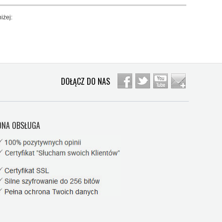
iżej:
DOŁĄCZ DO NAS
NA OBSŁUGA