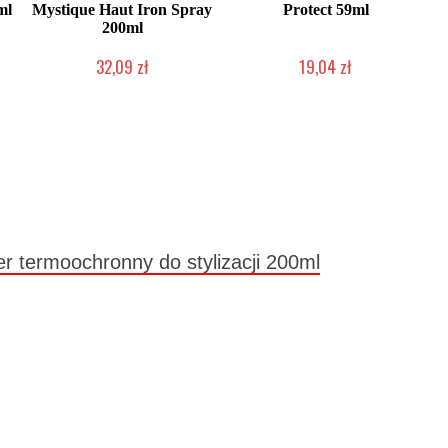
ml
Mystique Haut Iron Spray
Protect 59ml
200ml
32,09 zł
19,04 zł
Produkt wycofany
Produkt wycofany
r termoochronny do stylizacji 200ml