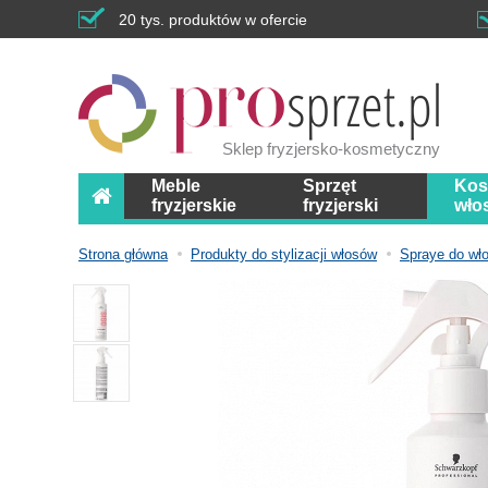
20 tys. produktów w ofercie
Sklep fryzjersko-kosmetyczny
Meble
Sprzęt
Kos
fryzjerskie
fryzjerski
wło
Strona główna
Produkty do stylizacji włosów
Spraye do wł