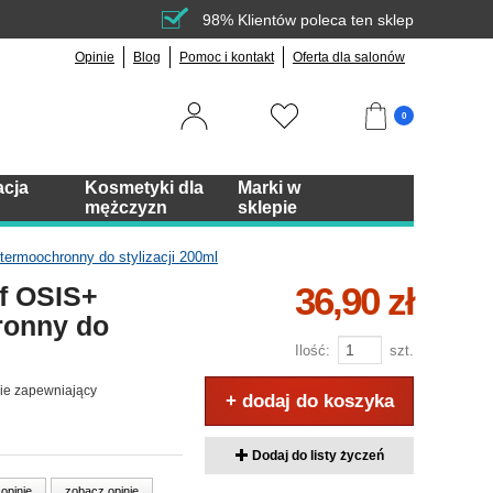
98% Klientów poleca ten sklep
Opinie
Blog
Pomoc i kontakt
Oferta dla salonów
0
acja
Kosmetyki dla
Marki w
mężczyzn
sklepie
termoochronny do stylizacji 200ml
36,90 zł
f OSIS+
ronny do
Ilość:
szt.
nie zapewniający
+ dodaj do koszyka
Dodaj do listy życzeń
 opinie
zobacz opinie