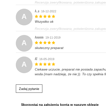
Recenzja zweryfikowana, potwierdzona zakup
A..a
16-12-2022
A
Wszystko ok
Recenzja zweryfikowana, potwierdzona zakup
Anonim
19-11-2019
A
skuteczny preparat
AT
16-05-2019
A
Ciekawe uczucie, preparat nie posiada zapachu,
woda (mam nadzieję, że nie:)). To czy spełnia 
Zadaj pytanie
Skorzystaj na założeniu konta w naszym sklepie