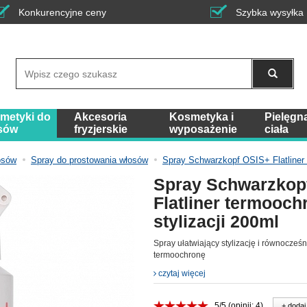
Konkurencyjne ceny
Szybka wysyłka
Wyszukaj
metyki do
Akcesoria
Kosmetyka i
Pielęgn
sów
fryzjerskie
wyposażenie
ciała
osów
Spray do prostowania włosów
Spray Schwarzkopf OSIS+ Flatliner 
Spray Schwarzkop
Flatliner termooch
stylizacji 200ml
Spray ułatwiający stylizację i równocześ
termoochronę
czytaj więcej
5/5 (opinii: 4)
+ dodaj