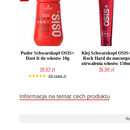
Puder Schwarzkopf OSIS+
Klej Schwarzkopf OSIS
Dust It do włosów 10g
Rock Hard do mocnego
utrwalenia włosów 150m
39,02 zł
36,90 zł
Duża ilość (wysyłka w 24h)
Duża ilość (wysyłka w 24h)
5/5 (opinii: 2)
Informacja na temat cech produktu
R