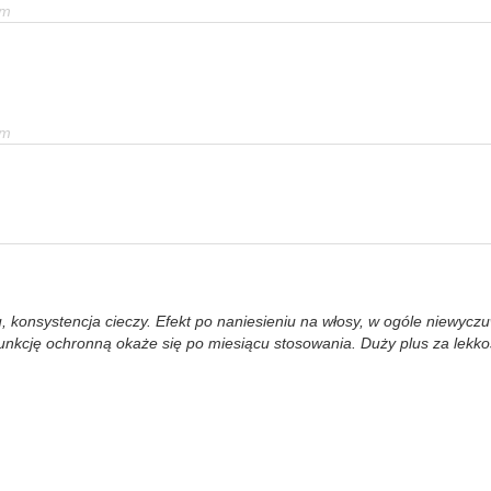
em
em
 konsystencja cieczy. Efekt po naniesieniu na włosy, w ogóle niewyczuw
funkcję ochronną okaże się po miesiącu stosowania. Duży plus za lekko