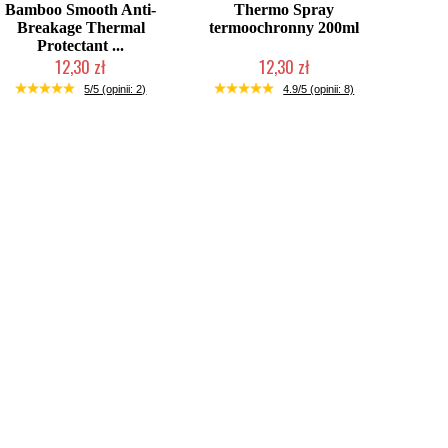
Bamboo Smooth Anti-
Thermo Spray
Breakage Thermal
termoochronny 200ml
Protectant ...
12,30 zł
12,30 zł
Produkt wycofany
Produkt wycofany
5/5 (opinii: 2)
4.9/5 (opinii: 8)