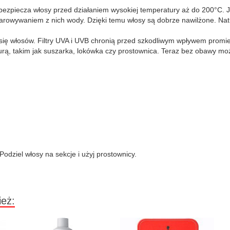
abezpiecza włosy przed działaniem wysokiej temperatury aż do 200°C. 
owywaniem z nich wody. Dzięki temu włosy są dobrze nawilżone. Natur
 się włosów. Filtry UVA i UVB chronią przed szkodliwym wpływem prom
rą, takim jak suszarka, lokówka czy prostownica. Teraz bez obawy może
odziel włosy na sekcje i użyj prostownicy.
ież: