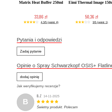
Matrix Heat Buffer 250ml
Eimi Thermal Image 150
33,86 zł
50,36 zł
Produkt wycofany
Duża ilość (wysyłka w 24h)
4.3/5 (opinii: 4)
3/5 (opinii: 1)
Pytania i odpowiedzi
Zadaj pytanie
Opinie o Spray Schwarzkopf OSIS+ Flatline
dodaj opinię
Jak weryfikujemy recenzje?
B..Z
14-11-2025
B
Świetny produkt. Polecam