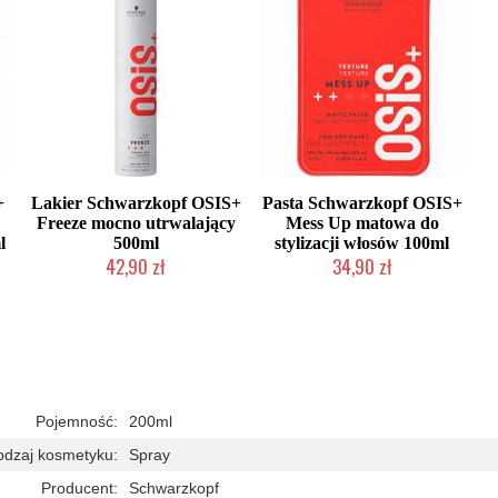
+
Lakier Schwarzkopf OSIS+
Pasta Schwarzkopf OSIS+
Freeze mocno utrwalający
Mess Up matowa do
l
500ml
stylizacji włosów 100ml
42,90 zł
34,90 zł
Duża ilość (wysyłka w 24h)
Duża ilość (wysyłka w 24h)
Pojemność:
200ml
odzaj kosmetyku:
Spray
Producent:
Schwarzkopf