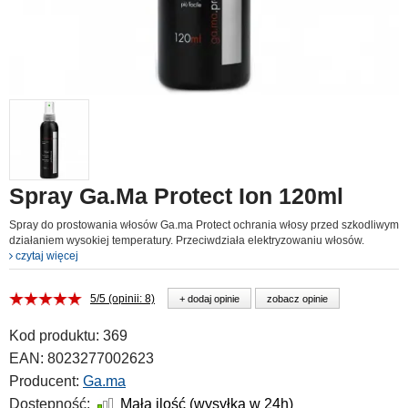
Spray Ga.Ma Protect Ion 120ml
Spray do prostowania włosów Ga.ma Protect ochrania włosy przed szkodliwym
działaniem wysokiej temperatury. Przeciwdziała elektryzowaniu włosów.
czytaj więcej
5/5 (opinii: 8)
+ dodaj opinie
zobacz opinie
Kod produktu:
369
EAN:
8023277002623
Producent:
Ga.ma
Dostępność:
Mała ilość (wysyłka w 24h)