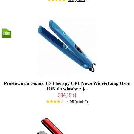
5/5 (opinii: 2)
Prostownica Ga.ma 4D Therapy CP1 Nova Wide&Long Ozon
ION do włosów z j...
394,19 zł
Mała ilość (wysyłka w 24h)
4.4/5 (opinii: 7)