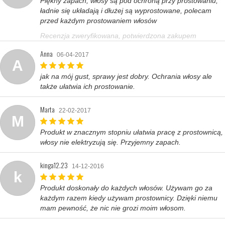
Piękny zapach, włosy są pod ochroną przy prostowaniu,
ładnie się układają i dłużej są wyprostowane, polecam
przed każdym prostowaniem włosów
Recenzja zweryfikowana, potwierdzona zakupem
Anna
06-04-2017
A
jak na mój gust, sprawy jest dobry. Ochrania włosy ale
także ułatwia ich prostowanie.
Marta
22-02-2017
M
Produkt w znacznym stopniu ułatwia pracę z prostownicą,
włosy nie elektryzują się. Przyjemny zapach.
kinga12.23
14-12-2016
k
Produkt doskonały do każdych włosów. Używam go za
każdym razem kiedy używam prostownicy. Dzięki niemu
mam pewność, że nic nie grozi moim włosom.