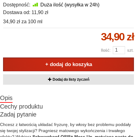
Dostępność:
Duża ilość (wysyłka w 24h)
Dostawa od:
11,90 zł
34,90 zł
za
100 ml
34,90 zł
Ilość:
szt.
+ dodaj do koszyka
Dodaj do listy życzeń
Opis
Cechy produktu
Zadaj pytanie
Chcesz z łatwością układać fryzurę, by włosy bez problemu poddały
się twojej stylizacji? Pragniesz matowego wykończenia i trwałego
efektu? Wybierz
Schwarzkopf OSIS+ Mess Up, matującą pastę do