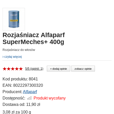
Rozjaśniacz Alfaparf
SuperMeches+ 400g
Rozjaśniacz do włosów
czytaj więcej
5/5 (opinii: 1)
+ dodaj opinie
zobacz opinie
Kod produktu:
8041
EAN:
8022297300320
Producent:
Alfaparf
Dostępność:
Produkt wycofany
Dostawa od:
11,90 zł
3,08 zł
za
100 g