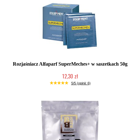
Rozjaśniacz Alfaparf SuperMeches+ w saszetkach 50g
12,30 zł
Produkt wycofany
5/5 (opinii: 6)