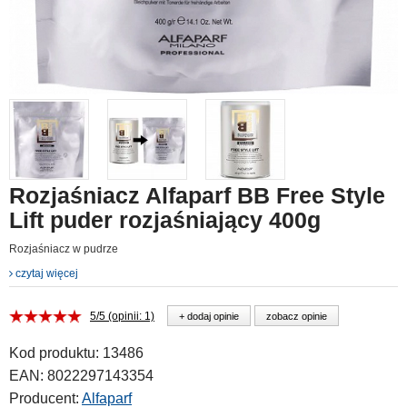
Rozjaśniacz Alfaparf BB Free Style
Lift puder rozjaśniający 400g
Rozjaśniacz w pudrze
czytaj więcej
5/5 (opinii: 1)
+ dodaj opinie
zobacz opinie
Kod produktu:
13486
EAN:
8022297143354
Producent:
Alfaparf