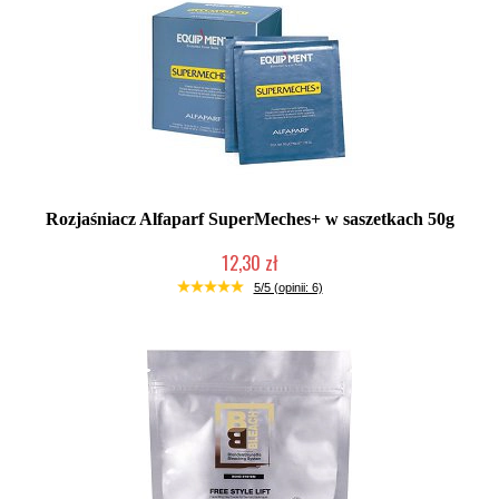
Rozjaśniacz Alfaparf SuperMeches+ w saszetkach 50g
12,30 zł
Produkt wycofany
5/5 (opinii: 6)