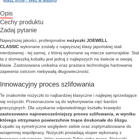
Masz firmę? Weź w leasing
Opis
Cechy produktu
Zadaj pytanie
Najwyższej jakości, profesjonalne
nożyczki JOEWELL
CLASSIC
wykonane zostały z najwyższej klasy japońskiej stali
nierdzewnej - tej samej, z której wykonane są miecze samurajskie. Stal
ta z domieszką kobaltu jest jedną z najlepszych na świecie w swojej
klasie. Zastosowana unikalna oraz prastara technologia hartowania
zapewnia ostrzom niebywałą długowieczność.
Innowacyjny proces szlifowania
Te znakomite nożyczki to najbardziej klasyczne i najlepiej sprzedające
się nożyczki. Przeznaczone są do wykonywania cięć bardzo
precyzyjnych. Dla uzyskania odpowiedniego kształtu krawędzi
zastosowano najnowocześniejszy proces szlifowania, w wyniku
którego otrzymano powierzchnie tnące doskonałe do ślizgu
.
Łopatki są symetryczne względem siebie oraz zoptymalizowane do
wzajemnej współpracy. Nożyczki posiadają stoper wykonany z
tworzywa sztucznego, który zapewni Tobie cichą pracę. Nożyczki