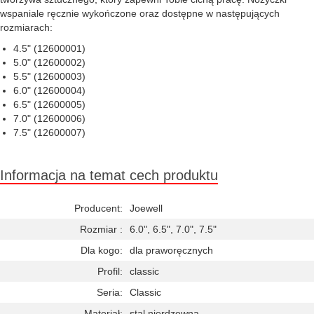
wspaniale ręcznie wykończone oraz dostępne w następujących
rozmiarach:
4.5" (12600001)
5.0" (12600002)
5.5" (12600003)
6.0" (12600004)
6.5" (12600005)
7.0" (12600006)
7.5" (12600007)
Informacja na temat cech produktu
Producent:
Joewell
Rozmiar :
6.0", 6.5", 7.0", 7.5"
Dla kogo:
dla praworęcznych
Profil:
classic
Seria:
Classic
Materiał:
stal nierdzewna