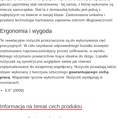
jakości japońskiej stali nierdzewnej - tej samej, z której wykonane są
miecze samurajskie. Stal ta z domieszką kobaltu jest jedną z
najlepszych na świecie w swojej klasie. Zastosowana unikalna i
prastara technologia hartowania zapewnia ostrzom długowieczność.
Ergonomia i wygoda
Te rewelacyjne nożyczki przeznaczone są do wykonywania cięć
precyzyjnych. W celu uzyskania odpowiedniego kształtu krawędzi
zastosowano najnowocześniejszy proces szlifowania, w wyniku
którego otrzymano powierzchnie tnące idealne do ślizgu. Łopatki
nożyczek są symetryczne względem siebie jak również
zoptymalizowane do wzajemnej współpracy. Nożyczki posiadają także
stoper wykonany z tworzywa sztucznego
gwarantującego cichą
pracę.
Wspaniale ręcznie wykończone. Nożyczki występują w
rozmiarach:
5.0'' (0008)
Informacja na temat cech produktu