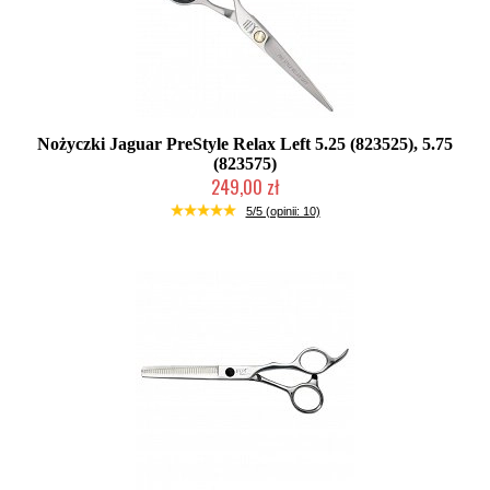
Nożyczki Jaguar PreStyle Relax Left 5.25 (823525), 5.75
(823575)
249,00 zł
Duża ilość (wysyłka w 24h)
5/5 (opinii: 10)