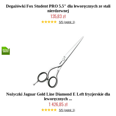
Degażówki Fox Student PRO 5.5" dla leworęcznych ze stali
nierdzewnej
135,83 zł
Duża ilość (wysyłka w 24h)
5/5 (opinii: 1)
Nożyczki Jaguar Gold Line Diamond E Left fryzjerskie dla
leworęcznych ...
1 426,85 zł
Duża ilość (wysyłka w 24h)
5/5 (opinii: 1)