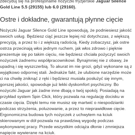
zdecyduj się na profesjonalne nożyczki fryzjerskie
Jaguar Silence
Gold Line 5.5 (29155) lub 6.0 (29160).
Ostre i dokładne, gwarantują płynne cięcie
Nożyczki Jaguar Silence Gold Line spowodują, że podniesiesz jakość
swoich usług. Będziesz ciąć jeszcze lepiej niż dotychczas, z większą
precyzją, a przez to i z większą radością. Kiedy zobaczysz, jak ostre
ostrza przecinają włos jednym ruchem, jak włos zdrowo i pięknie
prezentuje się po takim cięciu, nie będziesz chciała pożyczyć swoich
nożyczek żadnemu współpracownikowi. Bynajmniej nie z obawy, że
upadną i się wyszczerbią. To akurat im nie grozi, gdyż wykonane są z
wyjątkowo odpornej stali. Jednakże fakt, że ulubione narzędzie może
ci na chwilę zniknąć z ręki i będziesz musiała posłużyć się innym,
gorszej jakości, spowoduje już lekki dyskomfort psychiczny. Bo
nożyczki Jaguar jak żadne inne dbają o twój spokój. Posiadają na
przykład system Spin Click, który pozwala na regulację docisku w
czasie cięcia. Dzięki temu nie musisz się martwić o niespodzianki
podczas strzyżenia, poluzowanie, a przez to nieprawidłowe cięcie.
Ergonomiczna budowa tych nożyczek z uchwytem na kciuk
skierowanym w dół pozwala na prawdziwą wygodę podczas
wykonywanej pracy. Przede wszystkim odciąża dłonie i zmniejsza
napięcie wywierane na kciuk.