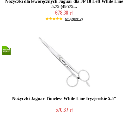
Nożyczki dla leworęcznych Jaguar dla JP 10 Left White Line
5.75 (49575...
678,38 zł
Produkt wycofany
5/5 (opinii: 2)
Nożyczki Jaguar Timeless White Line fryzjerskie 5.5"
570,67 zł
Duża ilość (wysyłka w 24h)