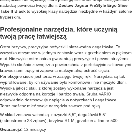
nadadzą pewności twojej dłoni.
Zestaw Jaguar PreStyle Ergo Slice
Take It Black
to wysokiej klasy narzędzia niezbędne w każdym salonie
fryzjerskim.
Profesjonalne narzędzia, które uczynią
twoją pracę łatwiejszą
Ostra brzytwa, precyzyjne nożyczki i niezawodna degażówka. To
wszystko otrzymasz w jednym zestawie wraz z grzebieniem w pięknym
etui. Niezwykle ostre ostrza gwarantują precyzyjne i pewne strzyżenie.
Wypukła skośnie zewnętrzna powierzchnia z perfekcyjnie szlifowanymi
krawędziami tnącymi zapewnia maksymalną ostrość cięcia.
Perfekcyjne cięcie jest teraz w zasięgu twojej ręki. Narzędzia są tak
wyprofilowane, by ich używanie było komfortowe i nie męczyło dłoni.
Wysoka jakość stali, z której zostały wykonane narzędzia jest
niezwykle odporna na korozje i bardzo trwała. Śruba VARIO
odpowiednio dostosowuje napięcie w nożyczkach i degażówce.
Teraz możesz mieć swoje narzędzia zawsze pod ręką.
W skład zestawu wchodzą: nożyczki 5,5", degażówki 5,5"
(jednostronne 28 zębów), brzytwa R1 M, grzebień a line nr 500.
Gwarancja:
12 miesięcy