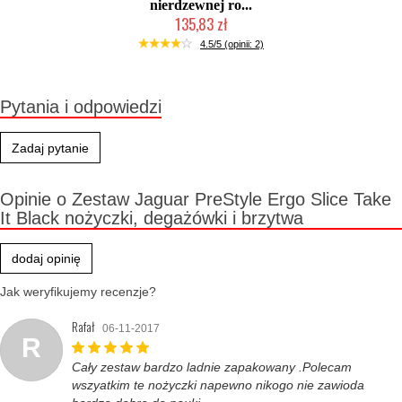
nierdzewnej ro...
135,83 zł
Duża ilość (wysyłka w 24h)
4.5/5 (opinii: 2)
Pytania i odpowiedzi
Zadaj pytanie
Opinie o Zestaw Jaguar PreStyle Ergo Slice Take
It Black nożyczki, degażówki i brzytwa
dodaj opinię
Jak weryfikujemy recenzje?
Rafał
06-11-2017
R
Cały zestaw bardzo ladnie zapakowany .Polecam
wszyatkim te nożyczki napewno nikogo nie zawioda