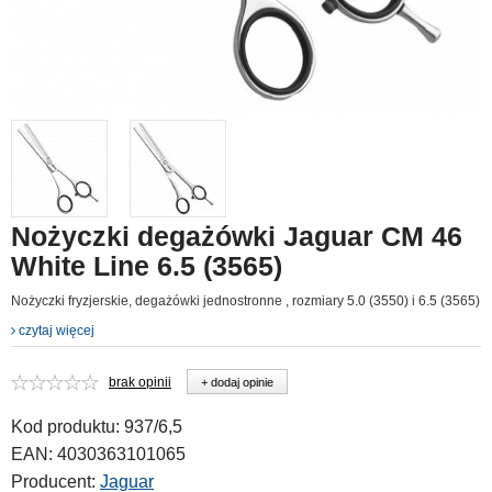
Nożyczki degażówki Jaguar CM 46
White Line 6.5 (3565)
Nożyczki fryzjerskie, degażówki jednostronne , rozmiary 5.0 (3550) i 6.5 (3565)
czytaj więcej
brak opinii
+ dodaj opinie
Kod produktu:
937/6,5
EAN:
4030363101065
Producent:
Jaguar