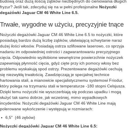
budową oraz dużą ilością ząbków niezbędnych do cieniowania długich
fryzur? Jeśli tak, zdecyduj się na w pełni profesjonalne
Nożyczki
degażówki Jaguar CM 46 White Line 6.5.
Trwałe, wygodne w użyciu, precyzyjnie tnące
Nożyczki degażówki Jaguar CM 46 White Line 6.5 to nożyczki, które
posiadają bardzo dużą liczbę ząbków, ułatwiającą schwytanie naraz
dużej ilości włosów. Posiadają ostrza szlifowane laserowo, co sprzyja
nadaniu im odpowiedniej ostrości i zagwarantowaniu precyzyjnego
cięcia. Odpowiednio wyżłobione wewnętrzne powierzchnie nożyczek
zapewniają płynność cięcia, gdyż cięte przy ich pomocy włosy bez
problemu wyskakują spod ostrzy. Prezentowane degażówki cechują
się niezwykłą trwałością. Zawdzięczają je specjalnej technice
hartowania stali, a mianowicie specjalistycznemu systemowi Friodur,
który polega na trzymaniu stali w temperaturze -180 stopni Celsjusza.
Dzięki temu nożyczki nie wyszczerbiają się podczas upadku i mogą
służyć tak samo dobrze, jak wcześniej, mimo wypadkowych
incydentów. Nożyczki degażówki Jaguar CM 46 White Line mają
polerowane wykończenie i występują w rozmiarach:
6,5" (46 zębów)
Nożyczki degażówki Jaguar CM 46 White Line 6.5: