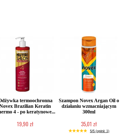
Odżywka termoochronna
Szampon Novex Argan Oil o
Novex Brazilian Keratin
działaniu wzmacniającym
ermo 4 - po keratynowe...
300ml
19,90 zł
35,01 zł
Produkt wycofany
Produkt wycofany
5/5 (opinii: 1)