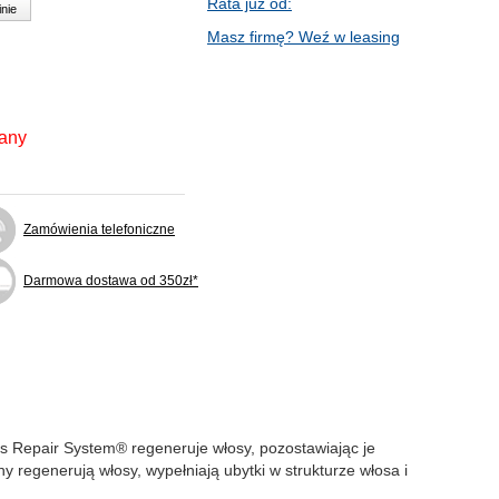
Rata już od:
inie
Masz firmę? Weź w leasing
fany
Zamówienia telefoniczne
Darmowa dostawa od 350zł*
ss Repair System® regeneruje włosy, pozostawiając je
y regenerują włosy, wypełniają ubytki w strukturze włosa i