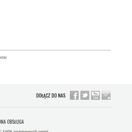
iżej:
DOŁĄCZ DO NAS
NA OBSŁUGA