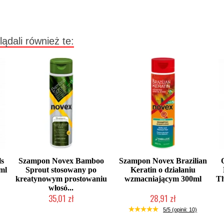
lądali również te:
ls
Szampon Novex Bamboo
Szampon Novex Brazilian
ml
Sprout stosowany po
Keratin o działaniu
kreatynowym prostowaniu
wzmacniającym 300ml
Th
włosó...
35,01 zł
28,91 zł
Produkt wycofany
Duża ilość (wysyłka w 24h)
5/5 (opinii: 10)