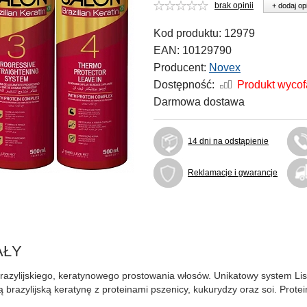
brak opinii
+ dodaj op
Kod produktu:
12979
EAN:
10129790
Producent:
Novex
Dostępność:
Produkt wyco
Darmowa dostawa
14 dni na odstąpienie
Reklamacje i gwarancje
MAŁY
brazylijskiego, keratynowego prostowania włosów. Unikatowy system Li
brazylijską keratynę z proteinami pszenicy, kukurydzy oraz soi. Protein