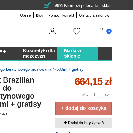
98% Klientów poleca ten sklep
Opinie
Blog
Pomoc i kontakt
Oferta dla salonów
0
acja
Kosmetyki dla
Marki w
mężczyzn
sklepie
iego keratynowego prostowania 4x500ml + gratisy
664,15 zł
 Brazilian
n do
ratynowego
Ilość:
szt.
ml + gratisy
+ dodaj do koszyka
Nutri
Dodaj do listy życzeń