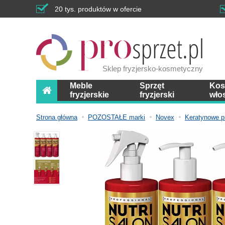
20 tys. produktów w ofercie
Sklep fryzjersko-kosmetyczny
Meble
Sprzęt
Kos
fryzjerskie
fryzjerski
wło
Strona główna
POZOSTAŁE marki
Novex
Keratynowe p