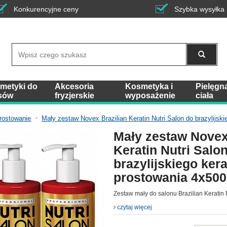
Konkurencyjne ceny
Szybka wysyłka
Wyszukaj
metyki do
Akcesoria
Kosmetyka i
Pielęgn
sów
fryzjerskie
wyposażenie
ciała
rostowanie
Mały zestaw Novex Brazilian Keratin Nutri Salon do brazylijsk
Mały zestaw Novex
Keratin Nutri Salo
brazylijskiego ke
prostowania 4x500
Zestaw mały do salonu Brazilian Keratin 
czytaj więcej