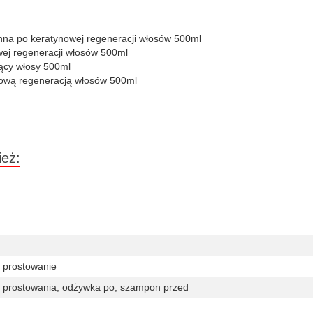
nna po keratynowej regeneracji włosów 500ml
wej regeneracji włosów 500ml
ący włosy 500ml
ynową regeneracją włosów 500ml
ież:
 prostowanie
o prostowania, odżywka po, szampon przed