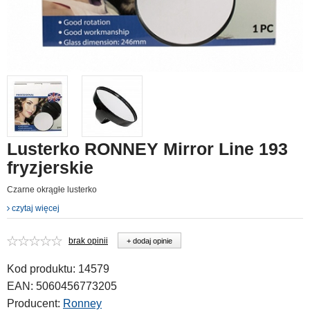
Lusterko RONNEY Mirror Line 193
fryzjerskie
Czarne okrągłe lusterko
czytaj więcej
brak opinii
+ dodaj opinie
Kod produktu:
14579
EAN:
5060456773205
Producent:
Ronney