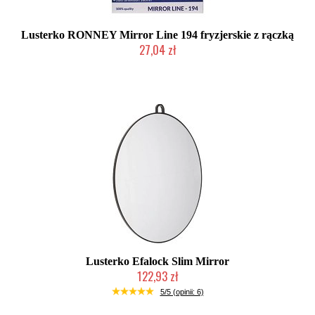
Lusterko RONNEY Mirror Line 194 fryzjerskie z rączką
27,04 zł
Produkt wycofany
Lusterko Efalock Slim Mirror
122,93 zł
Mała ilość (wysyłka w 24h)
5/5 (opinii: 6)