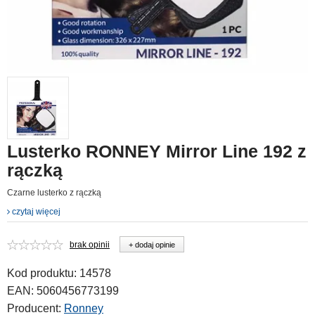
Lusterko RONNEY Mirror Line 192 z
rączką
Czarne lusterko z rączką
czytaj więcej
brak opinii
+ dodaj opinie
Kod produktu:
14578
EAN:
5060456773199
Producent:
Ronney