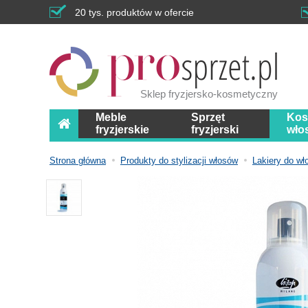
20 tys. produktów w ofercie
Sklep fryzjersko-kosmetyczny
Meble
Sprzęt
Kos
fryzjerskie
fryzjerski
wło
Strona główna
Produkty do stylizacji włosów
Lakiery do w