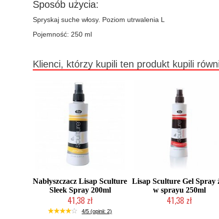
Sposób użycia:
Spryskaj suche włosy. Poziom utrwalenia L
Pojemność: 250 ml
Klienci, którzy kupili ten produkt kupili równ
Nabłyszczacz Lisap Sculture
Lisap Sculture Gel Spray 
Sleek Spray 200ml
w sprayu 250ml
41,38 zł
41,38 zł
Chwilowo niedostępny
Mała ilość (wysyłka w 24h)
4/5 (opinii: 2)