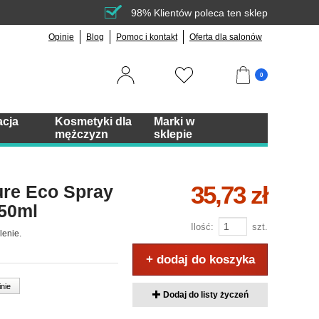
98% Klientów poleca ten sklep
Opinie
Blog
Pomoc i kontakt
Oferta dla salonów
0
acja
Kosmetyki dla
Marki w
mężczyzn
sklepie
35,73 zł
ure Eco Spray
250ml
Ilość:
szt.
lenie.
+ dodaj do koszyka
inie
Dodaj do listy życzeń