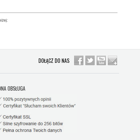
iżej:
DOŁĄCZ DO NAS
NA OBSŁUGA