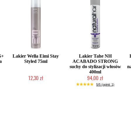
S+
Lakier Wella Eimi Stay
Lakier Tahe NH
a
Styled 75ml
ACABADO STRONG
suchy do stylizacji włosów
n
400ml
12,30 zł
94,00 zł
Produkt wycofany
Duża ilość (wysyłka w 24h)
5/5 (opinii: 1)