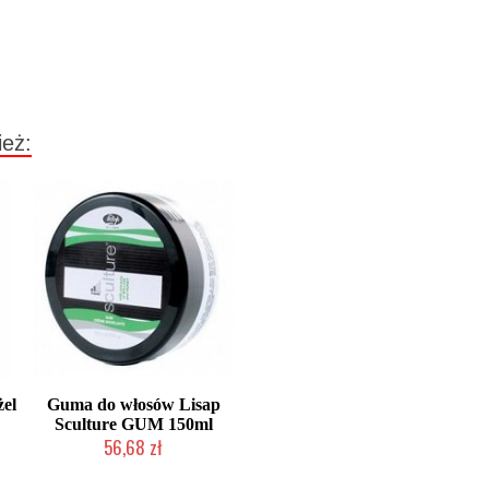
ież:
żel
Guma do włosów Lisap
Sculture GUM 150ml
56,68 zł
Mała ilość (wysyłka w 24h)