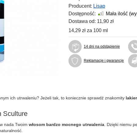
Producent:
Lisap
Dostępność:
Mała ilość (w
Dostawa od:
11,90 zł
14,29 zł
za
100 ml
14 dni na odstąpienie
Reklamacje i gwarancje
nym ich utrwaleniu? Jeżeli tak, to koniecznie sprawdź znakomity
lakie
m Sculture
osów nada Twoim
włosom bardzo mocnego utrwalenia
. Dzięki niemu pe
naturalność.