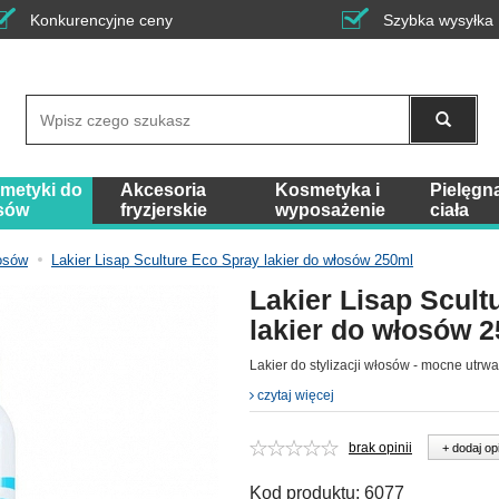
Konkurencyjne ceny
Szybka wysyłka
Wyszukaj
metyki do
Akcesoria
Kosmetyka i
Pielęgn
sów
fryzjerskie
wyposażenie
ciała
łosów
Lakier Lisap Sculture Eco Spray lakier do włosów 250ml
Lakier Lisap Scult
lakier do włosów 
Lakier do stylizacji włosów - mocne utrwa
czytaj więcej
brak opinii
+ dodaj op
Kod produktu:
6077