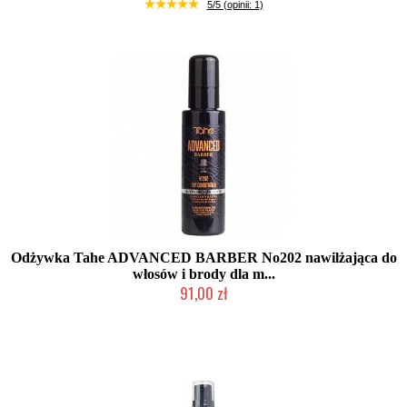
Produkt wycofany
5/5 (opinii: 1)
Odżywka Tahe ADVANCED BARBER No202 nawilżająca do
włosów i brody dla m...
91,00 zł
Duża ilość (wysyłka w 24h)