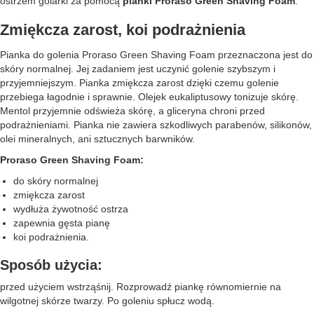
ostrzem golarki za pomocą
pianki Proraso Green Shaving Foam
.
Zmiękcza zarost, koi podrażnienia
Pianka do golenia Proraso Green Shaving Foam przeznaczona jest do
skóry normalnej. Jej zadaniem jest uczynić golenie szybszym i
przyjemniejszym. Pianka zmiękcza zarost dzięki czemu golenie
przebiega łagodnie i sprawnie. Olejek eukaliptusowy tonizuje skórę.
Mentol przyjemnie odświeża skórę, a gliceryna chroni przed
podrażnieniami. Pianka nie zawiera szkodliwych parabenów, silikonów,
olei mineralnych, ani sztucznych barwników.
Proraso Green Shaving Foam:
do skóry normalnej
zmiękcza zarost
wydłuża żywotność ostrza
zapewnia gęsta pianę
koi podrażnienia.
Sposób użycia:
przed użyciem wstrząśnij. Rozprowadź piankę równomiernie na
wilgotnej skórze twarzy. Po goleniu spłucz wodą.