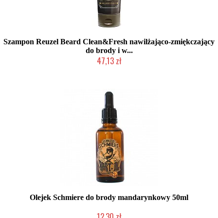
Szampon Reuzel Beard Clean&Fresh nawilżająco-zmiękczający
do brody i w...
47,13 zł
Duża ilość (wysyłka w 24h)
Olejek Schmiere do brody mandarynkowy 50ml
12,30 zł