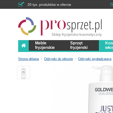
20 tys. produktów w ofercie
Sklep fryzjersko-kosmetyczny
Meble
Sprzęt
Kos
fryzjerskie
fryzjerski
wło
Strona główna
Odżywki do włosów
Odżywki wygładzające