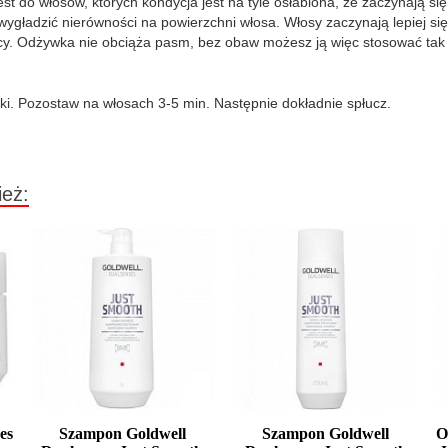
do włosów, których kondycja jest na tyle osłabiona, że zaczynają się 
ygładzić nierówności na powierzchni włosa. Włosy zaczynają lepiej się
cy. Odżywka nie obciąża pasm, bez obaw możesz ją więc stosować tak c
i. Pozostaw na włosach 3-5 min. Następnie dokładnie spłucz.
ież:
es
Szampon Goldwell
Szampon Goldwell
O