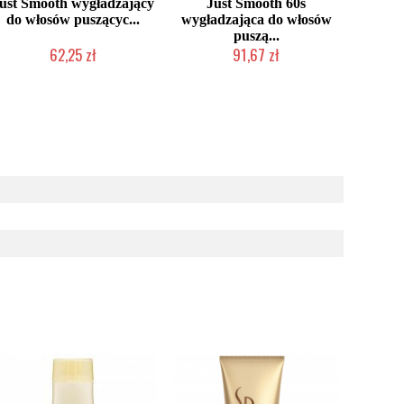
ust Smooth wygładzający
Just Smooth 60s
do włosów puszącyc...
wygładzająca do włosów
puszą...
62,25 zł
91,67 zł
Chwilowo niedostępny
Chwilowo niedostępny