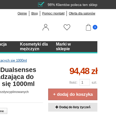
98% Klientów poleca ten sklep
Opinie
Blog
Pomoc i kontakt
Oferta dla salonów
0
acja
Kosmetyki dla
Marki w
mężczyzn
sklepie
zących się 1000ml
94,48 zł
 Dualsenses
dzająca do
 się 1000ml
Ilość:
szt.
iezdyscyplinowanych
+ dodaj do koszyka
Dodaj do listy życzeń
inie