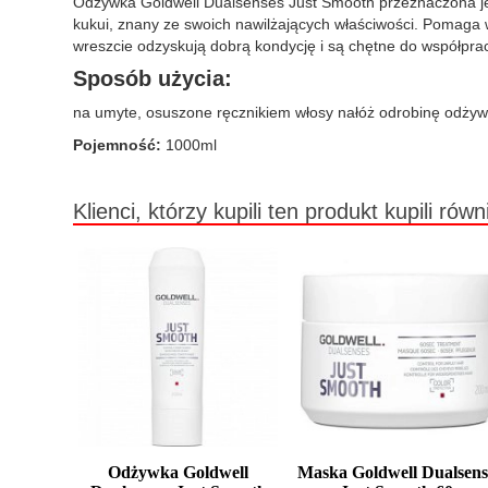
Odżywka Goldwell Dualsenses Just Smooth przeznaczona jest 
kukui, znany ze swoich nawilżających właściwości. Pomaga w
wreszcie odzyskują dobrą kondycję i są chętne do współpra
Sposób użycia:
na umyte, osuszone ręcznikiem włosy nałóż odrobinę odżywk
Pojemność:
1000ml
Klienci, którzy kupili ten produkt kupili równ
Odżywka Goldwell
Maska Goldwell Dualsens