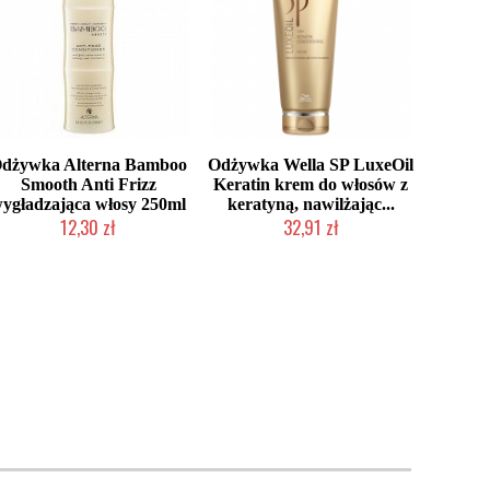
dżywka Alterna Bamboo
Odżywka Wella SP LuxeOil
Smooth Anti Frizz
Keratin krem do włosów z
ygładzająca włosy 250ml
keratyną, nawilżając...
12,30 zł
32,91 zł
Produkt wycofany
Duża ilość (wysyłka w 24h)