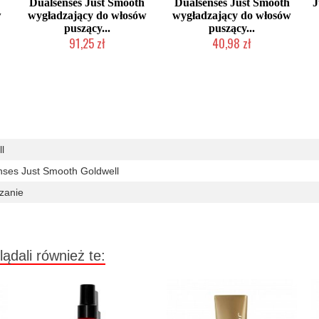
Dualsenses Just Smooth
Dualsenses Just Smooth
J
w
wygładzający do włosów
wygładzający do włosów
puszący...
puszący...
91,25 zł
40,98 zł
Chwilowo niedostępny
Duża ilość (wysyłka w 24h)
l
nses Just Smooth Goldwell
zanie
lądali również te: