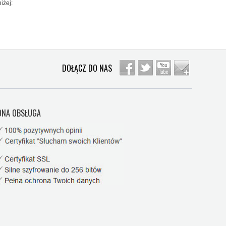
iżej:
DOŁĄCZ DO NAS
NA OBSŁUGA