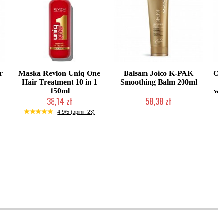
r
Maska Revlon Uniq One
Balsam Joico K-PAK
O
Hair Treatment 10 in 1
Smoothing Balm 200ml
150ml
w
38,14 zł
58,38 zł
Duża ilość (wysyłka w 24h)
Produkt wycofany
4.9/5 (opinii: 23)