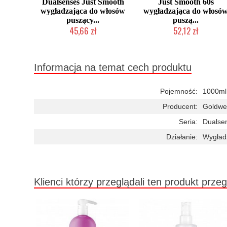
Dualsenses Just Smooth
Just Smooth 60s
wygładzająca do włosów
wygładzająca do włosó
puszący...
puszą...
45,66 zł
52,12 zł
Duża ilość (wysyłka w 24h)
Duża ilość (wysyłka w 24h)
Informacja na temat cech produktu
Pojemność:
1000ml
Producent:
Goldwel
Seria:
Dualse
Działanie:
Wygład
Klienci którzy przeglądali ten produkt przeg