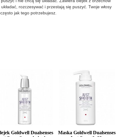
puszyć i nie chcą się układać. Zawiera olejek z orzechów
 układać, rozczesywać i przestają się puszyć. Twoje włosy
zęsto jak tego potrzebujesz.
lejek Goldwell Dualsenses
Maska Goldwell Dualsenses