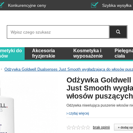
Konkurencyjne ceny
Szybka wysyłka
Wyszukaj
metyki do
Akcesoria
Kosmetyka i
Pielęgn
sów
fryzjerskie
wyposażenie
ciała
Odżywka Goldwell Dualsenses Just Smooth wygładzająca do włosów pus
Odżywka Goldwell
Just Smooth wygła
włosów puszących
Odżywka niwelująca puszenie włosów n
czytaj więcej
brak opinii
+ dodaj op