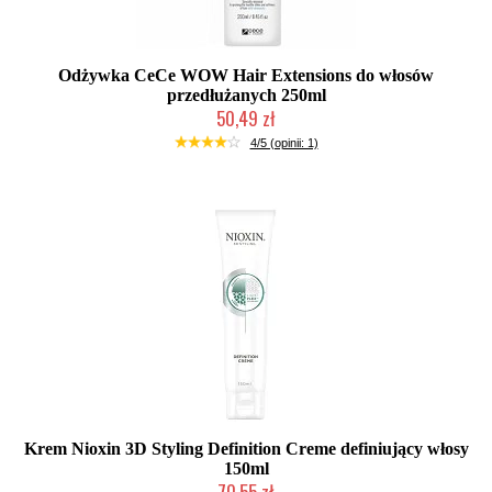
Odżywka CeCe WOW Hair Extensions do włosów
przedłużanych 250ml
50,49 zł
Duża ilość (wysyłka w 24h)
4/5 (opinii: 1)
Krem Nioxin 3D Styling Definition Creme definiujący włosy
150ml
70,55 zł