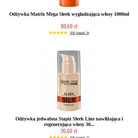
Odżywka Matrix Mega Sleek wygładzająca włosy 1000ml
90,69 zł
Duża ilość (wysyłka w 24h)
5/5 (opinii: 3)
Odżywka jedwabna Stapiz Sleek Line nawilżająca i
regenerująca włosy 30...
26,60 zł
Duża ilość (wysyłka w 24h)
5/5 (opinii: 1)