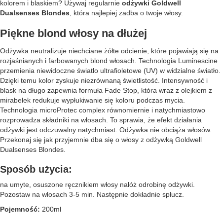
kolorem i blaskiem? Używaj regularnie
odżywki Goldwell
Dualsenses Blondes
, która najlepiej zadba o twoje włosy.
Piękne blond włosy na dłużej
Odżywka neutralizuje niechciane żółte odcienie, które pojawiają się na
rozjaśnianych i farbowanych blond włosach. Technologia Luminescine
przemienia niewidoczne światło ultrafioletowe (UV) w widzialne światło.
Dzięki temu kolor zyskuje niezrównaną świetlistość. Intensywność i
blask na długo zapewnia formuła Fade Stop, która wraz z olejkiem z
mirabelek redukuje wypłukiwanie się koloru podczas mycia.
Technologia microProtec complex równomiernie i natychmiastowo
rozprowadza składniki na włosach. To sprawia, że efekt działania
odżywki jest odczuwalny natychmiast. Odżywka nie obciąża włosów.
Przekonaj się jak przyjemnie dba się o włosy z odżywką Goldwell
Dualsenses Blondes.
Sposób użycia:
na umyte, osuszone ręcznikiem włosy nałóż odrobinę odżywki.
Pozostaw na włosach 3-5 min. Następnie dokładnie spłucz.
Pojemność:
200ml